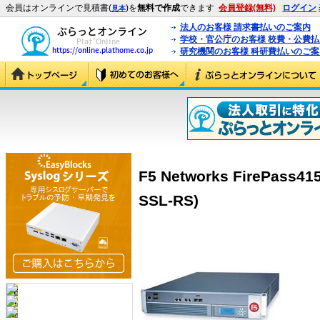
会員はオンラインで見積書(
)を
無料で作成
できます
会員登録(無料)
ログイン
見本
法人のお客様 請求書払いのご案内
学校・官公庁のお客様 校費・公費
研究機関のお客様 科研費払いのご案
F5 Networks FirePass41
SSL-RS)