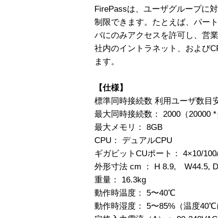
FirePassは、ユーザグルー
制限できます。たとえば、パー
バにのみアクセスを許可し、営
社内のイントラネット、およびC
ます。
【仕様】
標準同時接続数 利用ユーザ数目安 ： 
最大同時接続数： 2000（2000
最大メモリ： 8GB
CPU： デュアルCPU
ギガビットCUポート： 4×10/100
外形寸法 cm ： H 8.9, W44.5, D
重量： 16.3kg
動作時温度： 5〜40℃
動作時湿度： 5〜85%（温度4