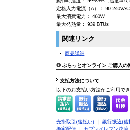
動作時湿度： 5〜85%（温度4
定格入力電流（A）： 90-240VAC 9/
最大消費電力： 460W
最大発熱量： 939 BTUs
関連リンク
商品詳細
ぷらっとオンライン ご購入の
支払方法について
以下のお支払い方法がご利用で
売掛取引(後払い)
｜
銀行振込(後
換宅配便
｜
セブンイレブン決済