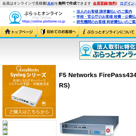
会員はオンラインで見積書(
)を
無料で作成
できます
会員登録(無料)
ログイン
見本
法人のお客様 請求書払いのご案内
学校・官公庁のお客様 校費・公費
研究機関のお客様 科研費払いのご案
F5 Networks FirePass43
RS)