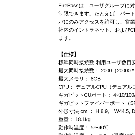
FirePassは、ユーザグルー
制限できます。たとえば、パー
バにのみアクセスを許可し、営
社内のイントラネット、およびC
ます。
【仕様】
標準同時接続数 利用ユーザ数目安 ： 
最大同時接続数： 2000（2000
最大メモリ： 8GB
CPU： デュアルCPU（デュアル
ギガビットCUポート： 4×10/100
ギガビットファイバーポート（SFP-
外形寸法 cm ： H 8.9, W44.5, D
重量： 18.1kg
動作時温度： 5〜40℃