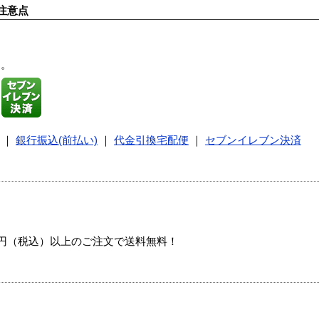
注意点
す。
｜
銀行振込(前払い)
｜
代金引換宅配便
｜
セブンイレブン決済
00円（税込）以上のご注文で送料無料！