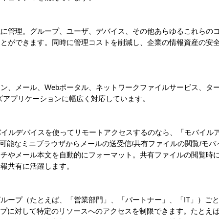
風に管理。グループ、ユーザ、デバイス、その他あらゆるこれらの
ことができます。同時に管理コストを削減し、企業の情報資産の安
ョン、メール、Webポータル、ネットワークファイルサービス、タ
ズアプリケーションに幅広く対応しています。
バイルデバイスを使ってリモートアクセスするのなら、「モバイル
が可能なミニブラウザからメールの送受信/共有ファイルの閲覧/モ
チやメール本文を自動的にフォーマット。共有ファイルの閲覧時に
情報共有に活躍します。
ループ（たとえば、「営業部門」、「パートナー」、「IT」）ご
グループに対して特定のリソースへのアクセスを制限できます。たとえ