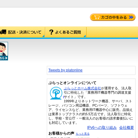
Tweets by platonline
ぷらっとオンラインについて
ぷらっとホーム株式会社
が運用する、法人取
引に特化した「業務用IT機器専門の調達支援
サイト」です。
1999年よりネットワーク機器、サーバ、スト
レージ、パソコン周辺機器、PCパーツ、ソフトウェ
ア、ライセンスなど、業務用IT機器中心に販売。品揃え
は業界トップクラスの約5.5万点です。法人取引に特化
し、学校・官公庁・一般法人のお客様の請求書後払いに
も対応しています。
IPv6への取り組み
会社概要
お客様からの声
もっと見る