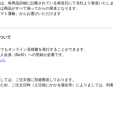
ては、各商品詳細に記載されている発送日にて当社より発送いたし
送は商品がすべて揃ってからの発送となります。
ヤマト運輸」からお選びいただけます
ついて
つでもオンライン見積書を発行することができます。
会員（BizID）への登録が必要です。
ちら
ましては、ご注文後に別途郵送しております。
のため、ご注文日時（土日祝にかかる場合等）によりましては、到