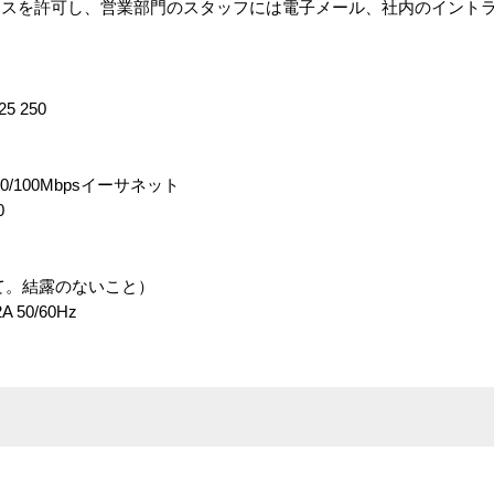
スを許可し、営業部門のスタッフには電子メール、社内のイントラ
。
 250
/100Mbpsイーサネット
0
にて。結露のないこと）
 50/60Hz