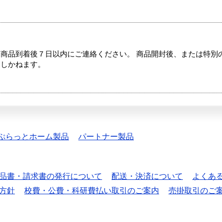
商品到着後７日以内にご連絡ください。 商品開封後、または特別
たしかねます。
ぷらっとホーム製品
パートナー製品
品書・請求書の発行について
配送・決済について
よくあ
方針
校費・公費・科研費払い取引のご案内
売掛取引のご