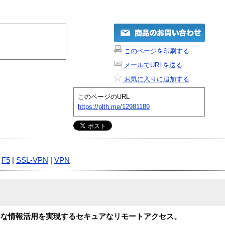
このページを印刷する
メールでURLを送る
お気に入りに追加する
このページのURL
https://plth.me/12981189
|
F5
|
SSL-VPN
|
VPN
由な情報活用を実現するセキュアなリモートアクセス。