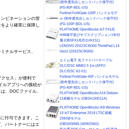
(初年度先出しセンドバック保守付)
(FG-80F-BDL-US)
Fortinet FortiGate-100F バンドルモデ
コンビネーションの管
ル (初年度先出しセンドバック保守付)
(FG-100F-BDL-US)
全をより確実に保障し
PLAT'HOME OpenBlocks IoT FX1/E
H/W保守及びサブスクリプション1年付
属 (OBSFX1/E/D11/H1S1)
LENOVO 20X2SC8G00 ThinkPad L14
ーミナルサービス、
Gen2 (20X2SC8G00)
エイム電子 光ファイバーケーブル
DLC/DSC MM62.5 1m (AFP2-
DLC/DSC-62-01)
Fortinet FortiGate-40F バンドルモデル
アクセス」が便利で
(初年度先出しセンドバック保守付)
バイルアプリへの接続が
(FG-40F-BDL-US)
は、DOCファイル、
PLAT'HOME OpenBlocks A16 Debian
11搭載モデル (OBSA16/D11A)
PLAT'HOME OpenBlocks IX9 Windows
10 IoT Enterprise 2019 LTSC搭載
とに付与できます。こ
256GBモデル
(OBSIX9/W/L1809/256G)
ば、パートナーにはエ