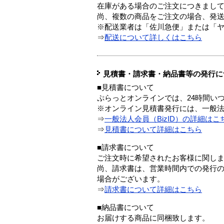
在庫がある場合のご注文につきまし
尚、複数の商品をご注文の場合、発
※配送業者は「佐川急便」または「
⇒
配送について詳しくはこちら
見積書・請求書・納品書等の発行に
■見積書について
ぷらっとオンラインでは、24時間い
※オンライン見積書発行には、一般法人
⇒
一般法人会員（BizID）の詳細はこ
⇒
見積書について詳細はこちら
■請求書について
ご注文時に希望されたお客様に関し
尚、請求書は、営業時間内での発行
場合がございます。
⇒
請求書について詳細はこちら
■納品書について
お届けする商品に同梱致します。