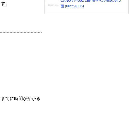
CANON P-002 LBP用ラベル用紙 A4 0
ます。
面 (6055A006)
着までに時間がかかる