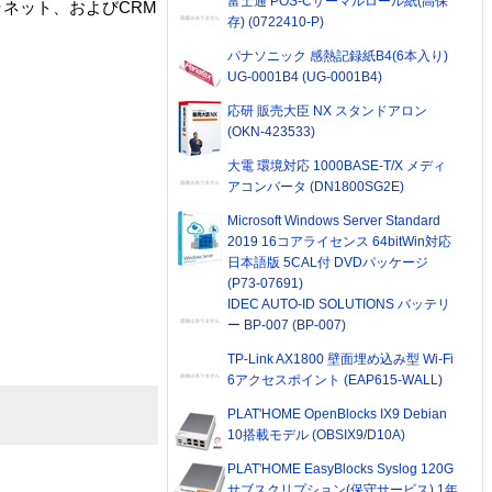
富士通 POS-Cサーマルロール紙(高保
ネット、およびCRM
存) (0722410-P)
パナソニック 感熱記録紙B4(6本入り)
UG-0001B4 (UG-0001B4)
応研 販売大臣 NX スタンドアロン
(OKN-423533)
大電 環境対応 1000BASE-T/X メディ
アコンバータ (DN1800SG2E)
Microsoft Windows Server Standard
2019 16コアライセンス 64bitWin対応
日本語版 5CAL付 DVDパッケージ
(P73-07691)
IDEC AUTO-ID SOLUTIONS バッテリ
ー BP-007 (BP-007)
TP-Link AX1800 壁面埋め込み型 Wi-Fi
6アクセスポイント (EAP615-WALL)
PLAT'HOME OpenBlocks IX9 Debian
10搭載モデル (OBSIX9/D10A)
PLAT'HOME EasyBlocks Syslog 120G
サブスクリプション(保守サービス) 1年