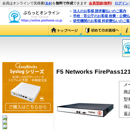
会員はオンラインで見積書(
)を
無料で作成
できます
会員登録(無料)
ログイン
見本
法人のお客様 請求書払いのご案内
学校・官公庁のお客様 校費・公費
研究機関のお客様 科研費払いのご案
F5 Networks FirePass121
メ
商
型
保
返