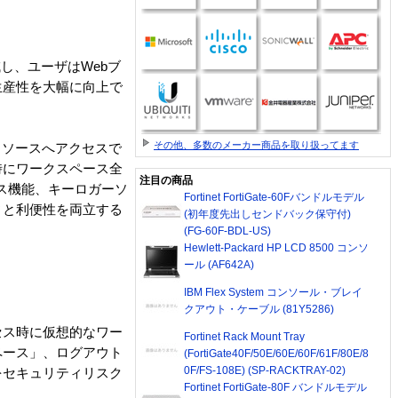
し、ユーザはWebブ
生産性を大幅に向上で
その他、多数のメーカー商品を取り扱ってます
リソースへアクセスで
時にワークスペース全
注目の商品
ス機能、キーロガーソ
Fortinet FortiGate-60Fバンドルモデル
ィと利便性を両立する
(初年度先出しセンドバック保守付)
(FG-60F-BDL-US)
Hewlett-Packard HP LCD 8500 コンソ
ール (AF642A)
IBM Flex System コンソール・ブレイ
クアウト・ケーブル (81Y5286)
セス時に仮想的なワー
Fortinet Rack Mount Tray
ペース」、ログアウト
(FortiGate40F/50E/60E/60F/61F/80E/8
0F/FS-108E) (SP-RACKTRAY-02)
をセキュリティリスク
Fortinet FortiGate-80F バンドルモデル