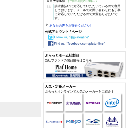
東京大学/K様
(ご利用期間2009年～)
“
請求書払いに対応していただいているので利用
しております。メールでの問い合わせにも丁寧
に対応していただけるので大変ありがたいで
す。
あなたの声をお寄せください!
公式アカウント / ページ
ぷらっとホーム社製品
当社ブランドの製品情報はこちら
人気・定番メーカー
ぷらっとオンラインで人気のメーカーをご紹介！