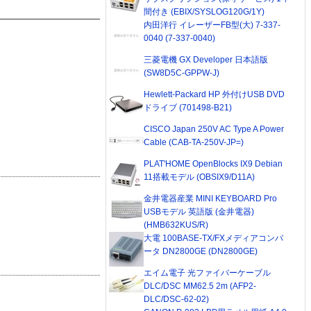
間付き (EBIX/SYSLOG120G/1Y)
内田洋行 イレーザーFB型(大) 7-337-
0040 (7-337-0040)
三菱電機 GX Developer 日本語版
(SW8D5C-GPPW-J)
Hewlett-Packard HP 外付けUSB DVD
ドライブ (701498-B21)
CISCO Japan 250V AC Type A Power
Cable (CAB-TA-250V-JP=)
PLAT'HOME OpenBlocks IX9 Debian
11搭載モデル (OBSIX9/D11A)
金井電器産業 MINI KEYBOARD Pro
USBモデル 英語版 (金井電器)
(HMB632KUS/R)
大電 100BASE-TX/FXメディアコンバ
ータ DN2800GE (DN2800GE)
エイム電子 光ファイバーケーブル
DLC/DSC MM62.5 2m (AFP2-
DLC/DSC-62-02)