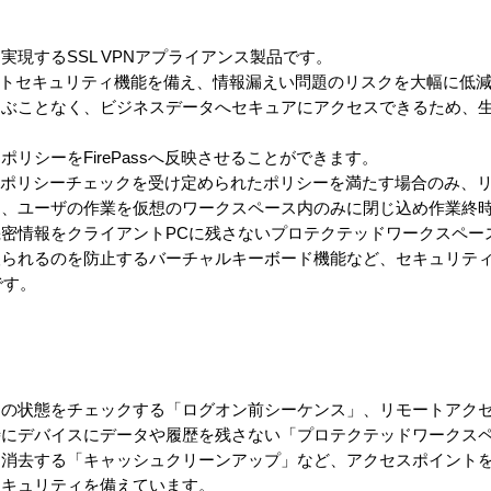
現するSSL VPNアプライアンス製品です。
ントセキュリティ機能を備え、情報漏えい問題のリスクを大幅に低減
選ぶことなく、ビジネスデータへセキュアにアクセスできるため、
リシーをFirePassへ反映させることができます。
る前にポリシーチェックを受け定められたポリシーを満たす場合のみ、
た、ユーザの作業を仮想のワークスペース内のみに閉じ込め作業終
密情報をクライアントPCに残さないプロテクテッドワークスペー
取られるのを防止するバーチャルキーボード機能など、セキュリテ
です。
ィの状態をチェックする「ログオン前シーケンス」、リモートアク
時にデバイスにデータや履歴を残さない「プロテクテッドワークス
を消去する「キャッシュクリーンアップ」など、アクセスポイント
セキュリティを備えています。