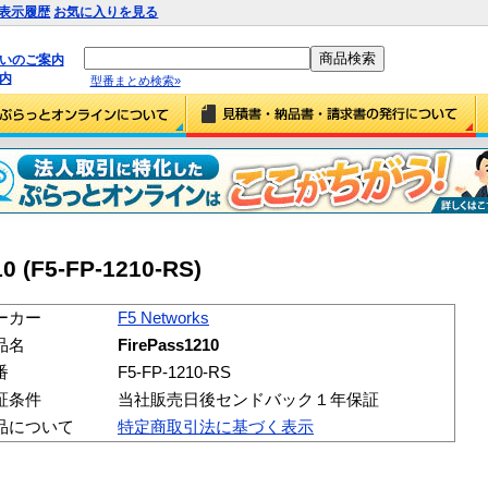
表示履歴
お気に入りを見る
払いのご案内
内
型番まとめ検索»
0 (F5-FP-1210-RS)
ーカー
F5 Networks
品名
FirePass1210
番
F5-FP-1210-RS
証条件
当社販売日後センドバック１年保証
品について
特定商取引法に基づく表示