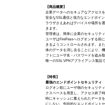
【商品概要】
企業データへのセキュアなアクセスを実
安全なSSL通信と強力なエンドポイ
ラウザさえあればデバイスや場所を
きます。
管理者は、簡単に企業のセキュリティポ
ユーザはFirePassへログオンす
きるようコントロールされます。ま
体のデータを消し去ることにより、機
フトにユーザ名・パスワードを盗み
唯一のSSL VPNアプライアンス製品
【特長】
最強のエンドポイントセキュリティ
ログオン前にユーザ側のセキュリテ
クスペースを用意し、アクセス終了
時にキャッシュに蓄えられたデータ
にしない、包括的なエンドポイント