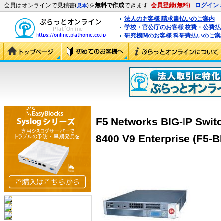
会員はオンラインで見積書(
)を
無料で作成
できます
会員登録(無料)
ログイン
見本
法人のお客様 請求書払いのご案内
学校・官公庁のお客様 校費・公費
研究機関のお客様 科研費払いのご案
F5 Networks BIG-IP Switc
8400 V9 Enterprise (F5-