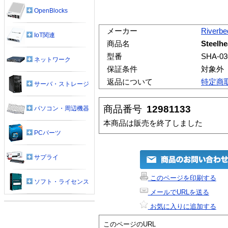
OpenBlocks
メーカー
Riverbe
IoT関連
商品名
Steelhe
型番
SHA-03
ネットワーク
保証条件
対象外
返品について
特定商
サーバ・ストレージ
商品番号
12981133
パソコン・周辺機器
本商品は販売を終了しました
PCパーツ
サプライ
このページを印刷する
ソフト・ライセンス
メールでURLを送る
お気に入りに追加する
このページのURL