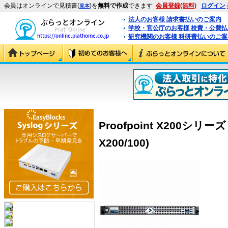
会員はオンラインで見積書(
)を
無料で作成
できます
会員登録(無料)
ログイン
見本
法人のお客様 請求書払いのご案内
学校・官公庁のお客様 校費・公費
研究機関のお客様 科研費払いのご案
Proofpoint X200シリ
X200/100)