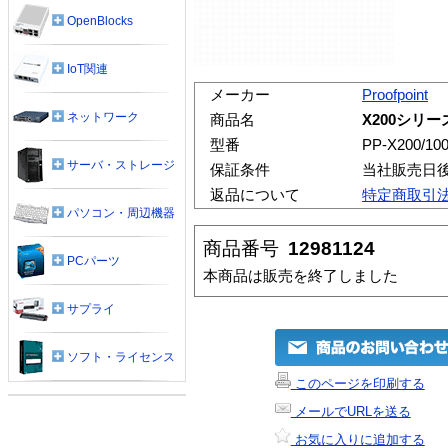
OpenBlocks
IoT関連
メーカー
Proofpoint
ネットワーク
商品名
X200シリー
型番
PP-X200/10
サーバ・ストレージ
保証条件
当社販売日
返品について
特定商取引
パソコン・周辺機器
商品番号
12981124
PCパーツ
本商品は販売を終了しました
サプライ
ソフト・ライセンス
このページを印刷する
メールでURLを送る
お気に入りに追加する