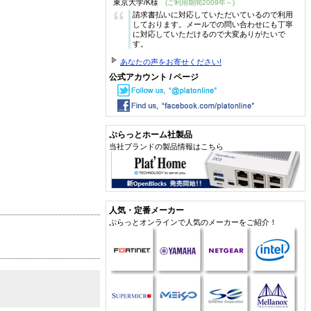
東京大学/K様
(ご利用期間2009年～)
“
請求書払いに対応していただいているので利用
しております。メールでの問い合わせにも丁寧
に対応していただけるので大変ありがたいで
す。
あなたの声をお寄せください!
公式アカウント / ページ
ぷらっとホーム社製品
当社ブランドの製品情報はこちら
人気・定番メーカー
ぷらっとオンラインで人気のメーカーをご紹介！