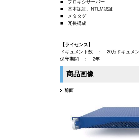
■ プロキシサーバー
■ 基本認証、NTLM認証
■ メタタグ
■ 冗長構成
【ライセンス】
ドキュメント数 ： 20万ドキュメ
保守期間 ： 2年
商品画像
前面