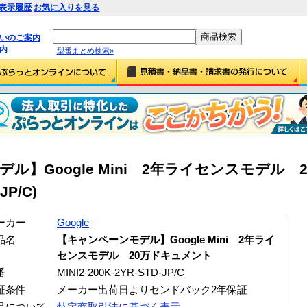
表示履歴
お気に入りを見る
払いのご案内
内
型番まとめ検索»
モデル】Google Mini 2年ライセンスモデル
JP/C)
ーカー
Google
品名
【キャンペーンモデル】Google Mini 2年ライ
センスモデル 20万ドキュメント
番
MINI2-200K-2YR-STD-JP/C
証条件
メーカー出荷日よりセンドバック2年保証
品について
特定商取引法に基づく表示