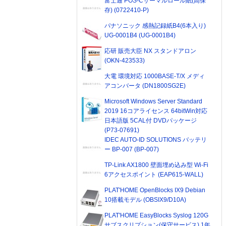
富士通 POS-Cサーマルロール紙(高保
存) (0722410-P)
パナソニック 感熱記録紙B4(6本入り)
UG-0001B4 (UG-0001B4)
応研 販売大臣 NX スタンドアロン
(OKN-423533)
大電 環境対応 1000BASE-T/X メディ
アコンバータ (DN1800SG2E)
Microsoft Windows Server Standard
2019 16コアライセンス 64bitWin対応
日本語版 5CAL付 DVDパッケージ
(P73-07691)
IDEC AUTO-ID SOLUTIONS バッテリ
ー BP-007 (BP-007)
TP-Link AX1800 壁面埋め込み型 Wi-Fi
6アクセスポイント (EAP615-WALL)
PLAT'HOME OpenBlocks IX9 Debian
10搭載モデル (OBSIX9/D10A)
PLAT'HOME EasyBlocks Syslog 120G
サブスクリプション(保守サービス) 1年