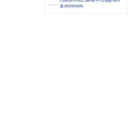
CANON P-002 LBP用ラベル用紙 A4 0
面 (6055A006)