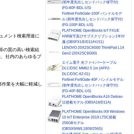
(初年度先出しセンドバック保守付)
(FG-80F-BDL-US)
Fortinet FortiGate-100F バンドルモデ
ル (初年度先出しセンドバック保守付)
(FG-100F-BDL-US)
PLAT'HOME OpenBlocks IoT FX1/E
ドキュメント検索用途に
H/W保守及びサブスクリプション1年付
属 (OBSFX1/E/D11/H1S1)
LENOVO 20X2SC8G00 ThinkPad L14
同等の質の高い検索結
Gen2 (20X2SC8G00)
上、社内のあらゆるプ
エイム電子 光ファイバーケーブル
DLC/DSC MM62.5 1m (AFP2-
DLC/DSC-62-01)
Fortinet FortiGate-40F バンドルモデル
構築作業を大幅に軽減し
(初年度先出しセンドバック保守付)
(FG-40F-BDL-US)
PLAT'HOME OpenBlocks A16 Debian
11搭載モデル (OBSA16/D11A)
PLAT'HOME OpenBlocks IX9 Windows
10 IoT Enterprise 2019 LTSC搭載
256GBモデル
(OBSIX9/W/L1809/256G)