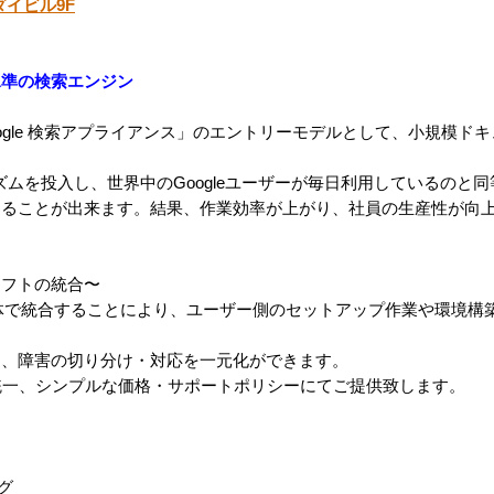
ダイビル9F
水準の検索エンジン
け「Google 検索アプライアンス」のエントリーモデルとして、小規模
。
ゴリズムを投入し、世界中のGoogleユーザーが毎日利用しているのと
することが出来ます。結果、作業効率が上がり、社員の生産性が向
ソフトの統合〜
フトを一体で統合することにより、ユーザー側のセットアップ作業や環境
属、障害の切り分け・対応を一元化ができます。
統一、シンプルな価格・サポートポリシーにてご提供致します。
グ