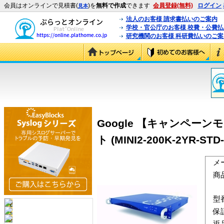
会員はオンラインで見積書(
)を
無料で作成
できます
会員登録(無料)
ログイン
見本
法人のお客様 請求書払いのご案内
学校・官公庁のお客様 校費・公費
研究機関のお客様 科研費払いのご案
Google 【キャンペーン
ト (MINI2-200K-2YR-STD-
メ
商
型
保
返