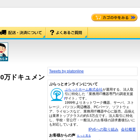
Tweets by platonline
 20万ドキュメン
ぷらっとオンラインについて
ぷらっとホーム株式会社
が運用する、法人取
引に特化した「業務用IT機器専門の調達支援
サイト」です。
1999年よりネットワーク機器、サーバ、スト
レージ、パソコン周辺機器、PCパーツ、ソフトウェ
ア、ライセンスなど、業務用IT機器中心に販売。品揃え
は業界トップクラスの約5.5万点です。法人取引に特化
し、学校・官公庁・一般法人のお客様の請求書後払いに
も対応しています。
IPv6への取り組み
会社概要
お客様からの声
もっと見る