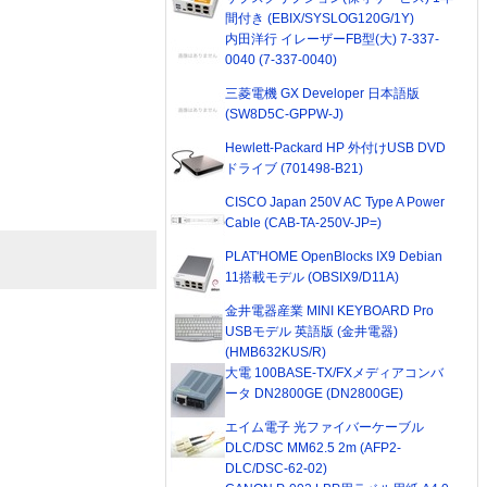
間付き (EBIX/SYSLOG120G/1Y)
内田洋行 イレーザーFB型(大) 7-337-
0040 (7-337-0040)
三菱電機 GX Developer 日本語版
(SW8D5C-GPPW-J)
Hewlett-Packard HP 外付けUSB DVD
ドライブ (701498-B21)
CISCO Japan 250V AC Type A Power
Cable (CAB-TA-250V-JP=)
PLAT'HOME OpenBlocks IX9 Debian
11搭載モデル (OBSIX9/D11A)
金井電器産業 MINI KEYBOARD Pro
USBモデル 英語版 (金井電器)
(HMB632KUS/R)
大電 100BASE-TX/FXメディアコンバ
ータ DN2800GE (DN2800GE)
エイム電子 光ファイバーケーブル
DLC/DSC MM62.5 2m (AFP2-
DLC/DSC-62-02)