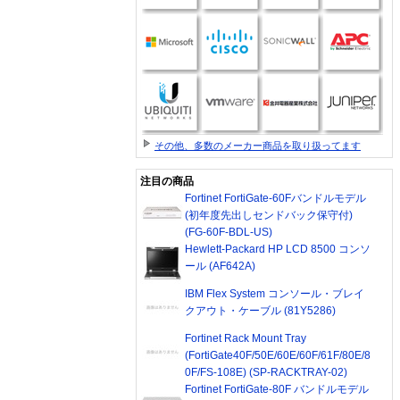
その他、多数のメーカー商品を取り扱ってます
注目の商品
Fortinet FortiGate-60Fバンドルモデル
(初年度先出しセンドバック保守付)
(FG-60F-BDL-US)
Hewlett-Packard HP LCD 8500 コンソ
ール (AF642A)
IBM Flex System コンソール・ブレイ
クアウト・ケーブル (81Y5286)
Fortinet Rack Mount Tray
(FortiGate40F/50E/60E/60F/61F/80E/8
0F/FS-108E) (SP-RACKTRAY-02)
Fortinet FortiGate-80F バンドルモデル