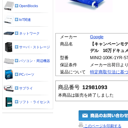
OpenBlocks
IoT関連
ネットワーク
メーカー
Google
商品名
【キャンペーンモデル
サーバ・ストレージ
デル 10万ドキュ
型番
MINI2-100K-1YR-S
パソコン・周辺機器
保証条件
メーカー出荷日より
返品について
特定商取引法に基
PCパーツ
商品番号
12981093
サプライ
本商品は販売を終了しました
ソフト・ライセンス
このページを印刷する