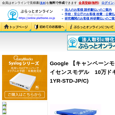
会員はオンラインで見積書(
)を
無料で作成
できます
会員登録(無料)
ログイン
見本
法人のお客様 請求書払いのご案内
学校・官公庁のお客様 校費・公費
研究機関のお客様 科研費払いのご案
Google 【キャンペーンモデ
イセンスモデル 10万ドキュメ
1YR-STD-JP/C)