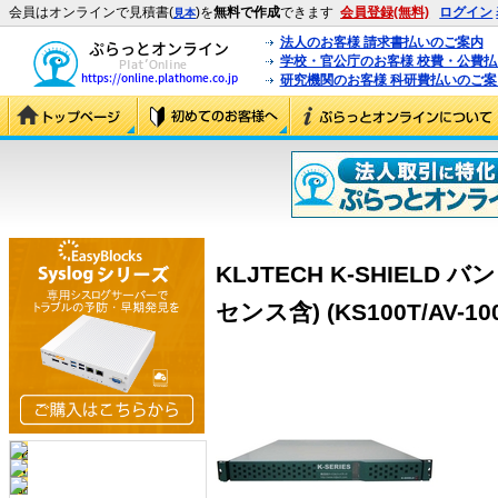
会員はオンラインで見積書(
)を
無料で作成
できます
会員登録(無料)
ログイン
見本
法人のお客様 請求書払いのご案内
学校・官公庁のお客様 校費・公費
研究機関のお客様 科研費払いのご案
KLJTECH K-SHIELD
センス含) (KS100T/AV-10