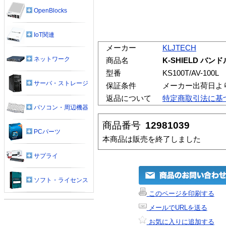
OpenBlocks
IoT関連
メーカー
KLJTECH
ネットワーク
商品名
K-SHIELD バン
型番
KS100T/AV-100L
サーバ・ストレージ
保証条件
メーカー出荷日よ
返品について
特定商取引法に基
パソコン・周辺機器
商品番号
12981039
PCパーツ
本商品は販売を終了しました
サプライ
ソフト・ライセンス
このページを印刷する
メールでURLを送る
お気に入りに追加する