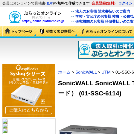
会員はオンラインで見積書(
)を
無料で作成
できます
会員登録(無料)
ログイン
見本
法人のお客様 請求書払いのご案内
学校・官公庁のお客様 校費・公費
研究機関のお客様 科研費払いのご案
ホーム
>
SonicWALL
>
UTM
> 01-SSC-6
SonicWALL SonicWALL T
ード） (01-SSC-6114)