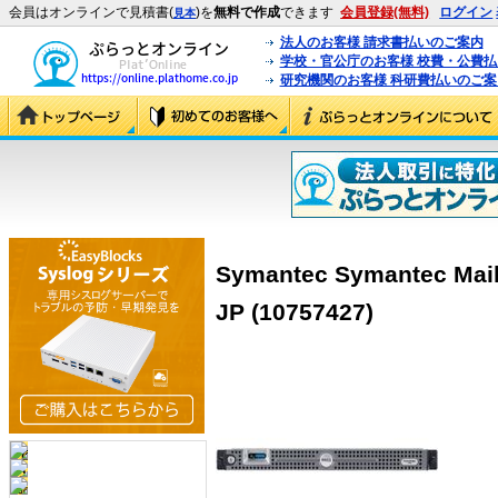
会員はオンラインで見積書(
)を
無料で作成
できます
会員登録(無料)
ログイン
見本
法人のお客様 請求書払いのご案内
学校・官公庁のお客様 校費・公費
研究機関のお客様 科研費払いのご案
Symantec Symantec Mail 
JP (10757427)