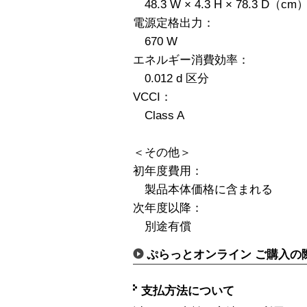
48.3 W × 4.3 H × 78.3 D（cm
電源定格出力：
670 W
エネルギー消費効率：
0.012 d 区分
VCCI：
Class A
＜その他＞
初年度費用：
製品本体価格に含まれる
次年度以降：
別途有償
ぷらっとオンライン ご購入の
支払方法について