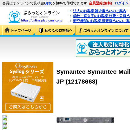
会員はオンラインで見積書(
)を
無料で作成
できます
会員登録(無料)
ログイン
見本
法人のお客様 請求書払いのご案内
学校・官公庁のお客様 校費・公費
研究機関のお客様 科研費払いのご案
Symantec Symantec Mail 
JP (12178668)