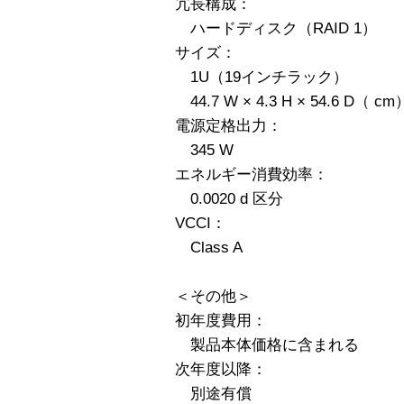
冗長構成：
ハードディスク（RAID 1）
サイズ：
1U（19インチラック）
44.7 W × 4.3 H × 54.6 D（ cm
電源定格出力：
345 W
エネルギー消費効率：
0.0020 d 区分
VCCI：
Class A
＜その他＞
初年度費用：
製品本体価格に含まれる
次年度以降：
別途有償