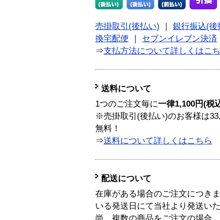
売掛取引(後払い)
｜
銀行振込(後
換宅配便
｜
セブンイレブン決済
⇒
支払方法について詳しくはこ
送料について
1つのご注文毎に
一律1,100円(税
※売掛取引(後払い)のお客様は33
無料！
⇒
送料について詳しくはこちら
配送について
在庫がある場合のご注文につき
いる発送日にて当社より発送い
尚、複数の商品をご注文の場合