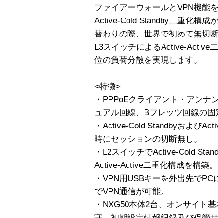
ファイアーウォールとVPN機能
Active-Cold Standby二
替わりの際、世界で初めて無切
L3スイッチによるActive-Act
位の負荷分散を実現します。
<特徴>
・PPPoEクライアント・アンナンバ
ュアル回線、Bフレッツ回線の固定
・Active-Cold Standbyおよび
時にセッションの切断無し。
・L2スイッチでActive-Cold S
Active-Active二重化構成を構築。
・VPN用USBキーを外出先でP
でVPN通信が可能。
・NXG50本体2台、オンサイト
守、初期設定情報記録及び保管