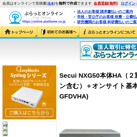
会員はオンラインで見積書(
)を
無料で作成
できます
会員登録(無料)
ログイン
見本
法人のお客様 請求書払いのご案内
学校・官公庁のお客様 校費・公費
研究機関のお客様 科研費払いのご案
Secui NXG50本体HA
ン含む）＋オンサイト基本設置
GFDVHA)