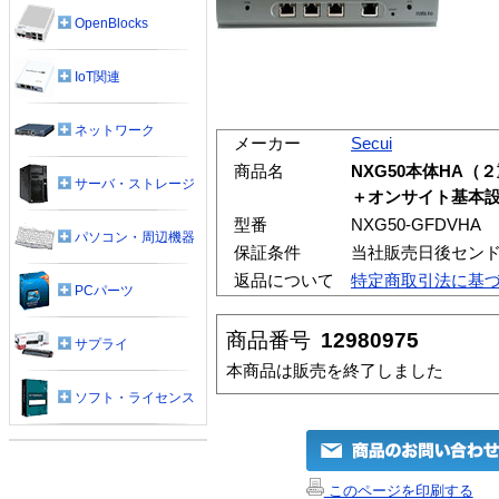
OpenBlocks
IoT関連
ネットワーク
メーカー
Secui
商品名
NXG50本体HA（
サーバ・ストレージ
＋オンサイト基本
型番
NXG50-GFDVHA
パソコン・周辺機器
保証条件
当社販売日後セン
返品について
特定商取引法に基
PCパーツ
商品番号
12980975
サプライ
本商品は販売を終了しました
ソフト・ライセンス
このページを印刷する