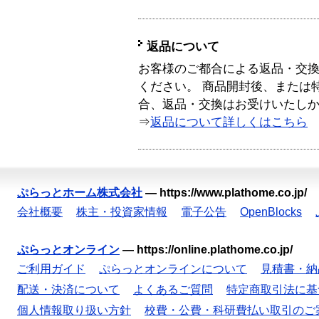
返品について
お客様のご都合による返品・交
ください。 商品開封後、または
合、返品・交換はお受けいたし
⇒
返品について詳しくはこちら
ぷらっとホーム株式会社
—
https://www.plathome.co.jp/
会社概要
株主・投資家情報
電子公告
OpenBlocks
ぷらっとオンライン
—
https://online.plathome.co.jp/
ご利用ガイド
ぷらっとオンラインについて
見積書・納
配送・決済について
よくあるご質問
特定商取引法に基
個人情報取り扱い方針
校費・公費・科研費払い取引のご