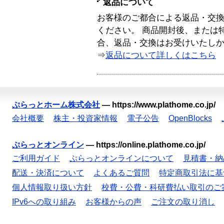
返品について
お客様のご都合による返品・交
ください。 商品開封後、または
合、返品・交換はお受けいたし
⇒
返品について詳しくはこちら
ぷらっとホーム株式会社
—
https://www.plathome.co.jp/
会社概要
株主・投資家情報
電子公告
OpenBlocks
ぷらっとオンライン
—
https://online.plathome.co.jp/
ご利用ガイド
ぷらっとオンラインについて
見積書・納
配送・決済について
よくあるご質問
特定商取引法に基
個人情報取り扱い方針
校費・公費・科研費払い取引のご
IPv6への取り組み
お客様からの声
ご注文の取り消し