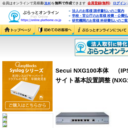
会員はオンラインで見積書(
)を
無料で作成
できます
会員登録(無料)
ログイン
見本
法人のお客様 請求書払いのご案内
学校・官公庁のお客様 校費・公費
研究機関のお客様 科研費払いのご案
Secui NXG100本体 
サイト基本設置調整 (NXG10