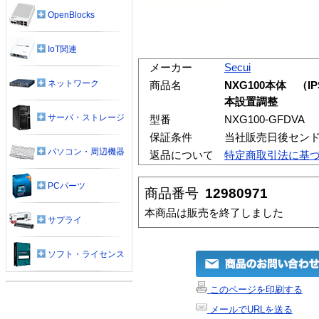
OpenBlocks
IoT関連
メーカー
Secui
ネットワーク
商品名
NXG100本体 （
本設置調整
サーバ・ストレージ
型番
NXG100-GFDVA
保証条件
当社販売日後セン
パソコン・周辺機器
返品について
特定商取引法に基
PCパーツ
商品番号
12980971
本商品は販売を終了しました
サプライ
ソフト・ライセンス
このページを印刷する
メールでURLを送る