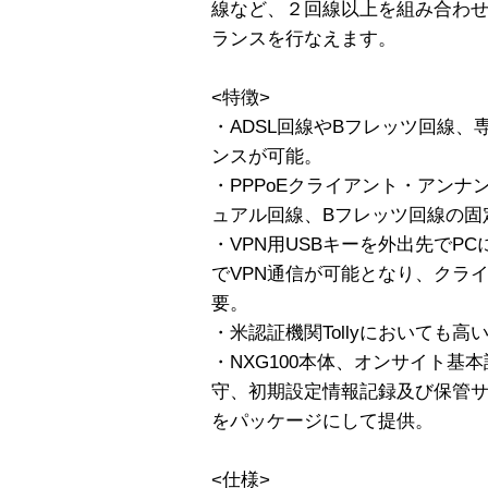
線など、２回線以上を組み合わ
ランスを行なえます。
<特徴>
・ADSL回線やBフレッツ回線
ンスが可能。
・PPPoEクライアント・アンナンバ
ュアル回線、Bフレッツ回線の固定
・VPN用USBキーを外出先でP
でVPN通信が可能となり、クラ
要。
・米認証機関Tollyにおいても高
・NXG100本体、オンサイト基
守、初期設定情報記録及び保管
をパッケージにして提供。
<仕様>