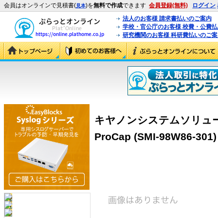
会員はオンラインで見積書(
)を
無料で作成
できます
会員登録(無料)
ログイン
見本
法人のお客様 請求書払いのご案内
学校・官公庁のお客様 校費・公費
研究機関のお客様 科研費払いのご案
キヤノンシステムソリューシ
ProCap (SMI-98W86-301)