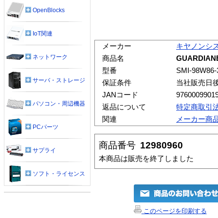
OpenBlocks
IoT関連
メーカー
キヤノンシ
ネットワーク
商品名
GUARDIANB
型番
SMI-98W86-
サーバ・ストレージ
保証条件
当社販売日
JANコード
9760009901
パソコン・周辺機器
返品について
特定商取引
関連
メーカー商
PCパーツ
商品番号
12980960
サプライ
本商品は販売を終了しました
ソフト・ライセンス
このページを印刷する