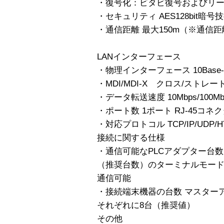
・復号化：ビタビ復号およびリ
・セキュリティ AES128bit暗号
・通信距離 最大150m（※通信
LANインターフェース
・物理インターフェース 10Base-T/
・MDI/MDI-X クロス/ストレ
・データ転送速度 10Mbps/100
・ポート数 1ポート RJ-45コネ
・対応プロトコル TCP/IP/UDP/HT
接続に関する仕様
・通信可能なPLCアダプター台数
（推奨台数）のターミナルモード
通信可能
・接続端末機器の台数 マスター
それぞれに8台（推奨値）
その他