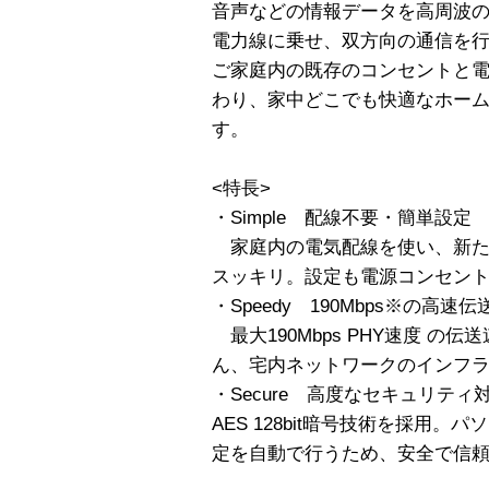
音声などの情報データを高周波の信
電力線に乗せ、双方向の通信を
ご家庭内の既存のコンセントと
わり、家中どこでも快適なホー
す。
<特長>
・Simple 配線不要・簡単設定
家庭内の電気配線を使い、新た
スッキリ。設定も電源コンセン
・Speedy 190Mbps※の高速伝
最大190Mbps PHY速度 の
ん、宅内ネットワークのインフ
・Secure 高度なセキュリティ
AES 128bit暗号技術を採用
定を自動で行うため、安全で信