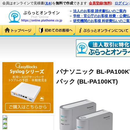
会員はオンラインで見積書(
)を
無料で作成
できます
会員登録(無料)
ログイン
見本
法人のお客様 請求書払いのご案内
学校・官公庁のお客様 校費・公費
研究機関のお客様 科研費払いのご案
パナソニック BL-PA100
パック (BL-PA100KT)