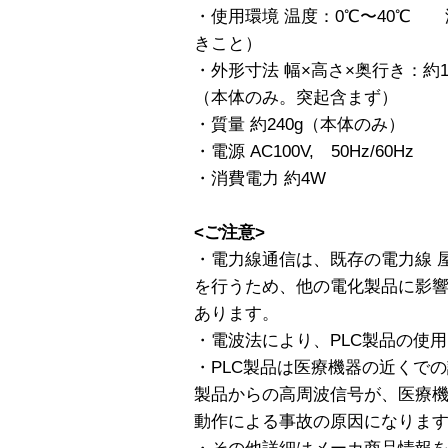
・使用環境 温度：0℃〜40℃ 
きこと）
・外形寸法 幅×高さ×奥行き：約12
（本体のみ。突起含まず）
・質量 約240g（本体のみ）
・電源 AC100V, 50Hz/60Hz
・消費電力 約4W
<ご注意>
・電力線通信は、既存の電力線 
を行うため、他の電化製品に影
あります。
・電波法により、PLC製品の使
・PLC製品は医療機器の近くで
製品からの高周波信号が、医療
動作による事故の原因になりま