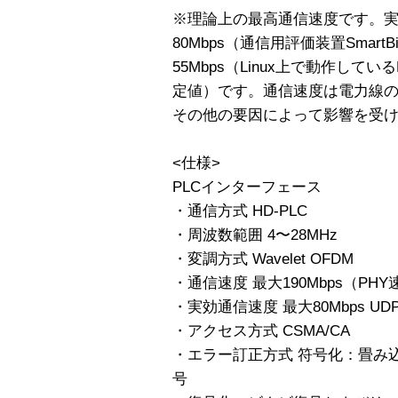
※理論上の最高通信速度です。実
80Mbps（通信用評価装置SmartB
55Mbps（Linux上で動作して
定値）です。通信速度は電力線
その他の要因によって影響を受
<仕様>
PLCインターフェース
・通信方式 HD-PLC
・周波数範囲 4〜28MHz
・変調方式 Wavelet OFDM
・通信速度 最大190Mbps（PHY
・実効通信速度 最大80Mbps UD
・アクセス方式 CSMA/CA
・エラー訂正方式 符号化：畳み
号