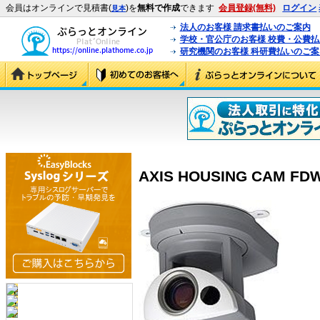
会員はオンラインで見積書(
)を
無料で作成
できます
会員登録(無料)
ログイン
見本
法人のお客様 請求書払いのご案内
学校・官公庁のお客様 校費・公費
研究機関のお客様 科研費払いのご案
AXIS HOUSING CAM FDW