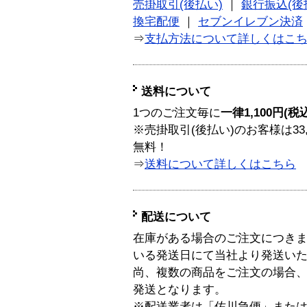
売掛取引(後払い)
｜
銀行振込(後
換宅配便
｜
セブンイレブン決済
⇒
支払方法について詳しくはこ
送料について
1つのご注文毎に
一律1,100円(税
※売掛取引(後払い)のお客様は33
無料！
⇒
送料について詳しくはこちら
配送について
在庫がある場合のご注文につき
いる発送日にて当社より発送い
尚、複数の商品をご注文の場合
発送となります。
※配送業者は「佐川急便」また