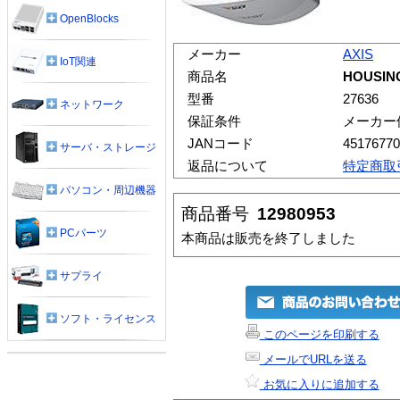
OpenBlocks
メーカー
AXIS
IoT関連
商品名
HOUSIN
型番
27636
ネットワーク
保証条件
メーカー
JANコード
45176770
サーバ・ストレージ
返品について
特定商取
パソコン・周辺機器
商品番号
12980953
PCパーツ
本商品は販売を終了しました
サプライ
ソフト・ライセンス
このページを印刷する
メールでURLを送る
お気に入りに追加する