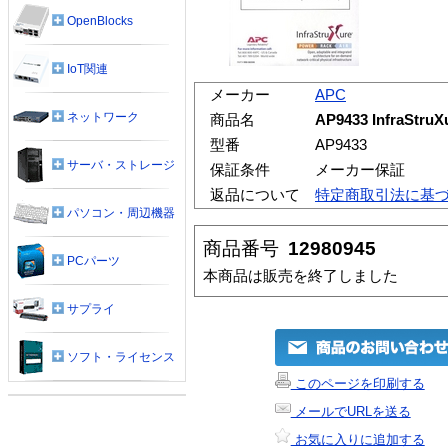
OpenBlocks
IoT関連
メーカー
APC
ネットワーク
商品名
AP9433 InfraStruX
型番
AP9433
サーバ・ストレージ
保証条件
メーカー保証
返品について
特定商取引法に基
パソコン・周辺機器
商品番号
12980945
PCパーツ
本商品は販売を終了しました
サプライ
ソフト・ライセンス
このページを印刷する
メールでURLを送る
お気に入りに追加する