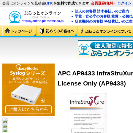
会員はオンラインで見積書(
)を
無料で作成
できます
会員登録(無料)
ログイン
見本
法人のお客様 請求書払いのご案内
学校・官公庁のお客様 校費・公費
研究機関のお客様 科研費払いのご案
APC AP9433 InfraStruXu
License Only (AP9433)