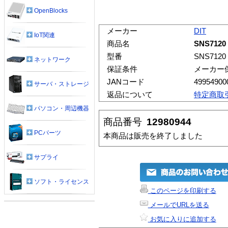
OpenBlocks
メーカー
DIT
IoT関連
商品名
SNS71
型番
SNS7120
ネットワーク
保証条件
メーカー
JANコード
49954900
サーバ・ストレージ
返品について
特定商取
パソコン・周辺機器
商品番号
12980944
PCパーツ
本商品は販売を終了しました
サプライ
ソフト・ライセンス
このページを印刷する
メールでURLを送る
お気に入りに追加する