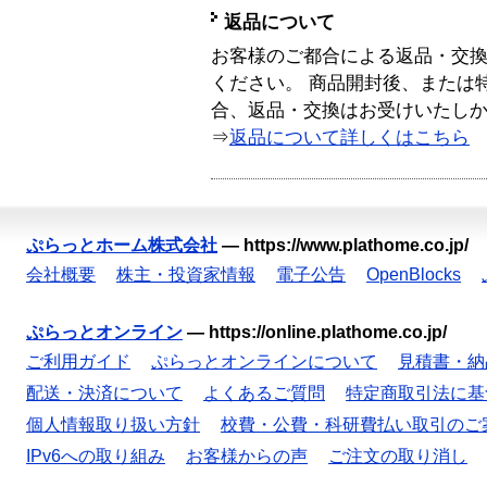
返品について
お客様のご都合による返品・交
ください。 商品開封後、または
合、返品・交換はお受けいたし
⇒
返品について詳しくはこちら
ぷらっとホーム株式会社
—
https://www.plathome.co.jp/
会社概要
株主・投資家情報
電子公告
OpenBlocks
ぷらっとオンライン
—
https://online.plathome.co.jp/
ご利用ガイド
ぷらっとオンラインについて
見積書・納
配送・決済について
よくあるご質問
特定商取引法に基
個人情報取り扱い方針
校費・公費・科研費払い取引のご
IPv6への取り組み
お客様からの声
ご注文の取り消し