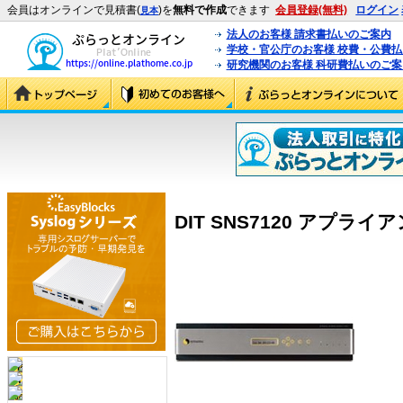
会員はオンラインで見積書(
)を
無料で作成
できます
会員登録(無料)
ログイン
見本
法人のお客様 請求書払いのご案内
学校・官公庁のお客様 校費・公費
研究機関のお客様 科研費払いのご案
DIT SNS7120 アプライア