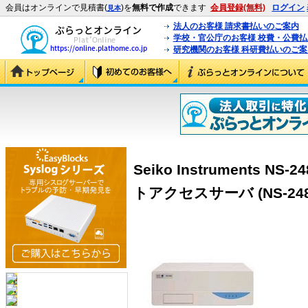
会員はオンラインで見積書(
)を
無料で作成
できます
会員登録(無料)
ログイン
見本
法人のお客様 請求書払いのご案内
学校・官公庁のお客様 校費・公費
研究機関のお客様 科研費払いのご案
Seiko Instruments N
トアクセスサーバ (NS-2484-