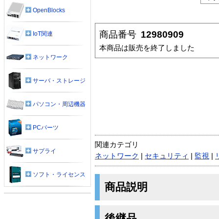
OpenBlocks
商品番号
12980909
IoT関連
本商品は販売を終了しました
ネットワーク
サーバ・ストレージ
パソコン・周辺機器
PCパーツ
関連カテゴリ
サプライ
ネットワーク
|
セキュリティ
|
監視
|
ソフト・ライセンス
商品説明
後継品