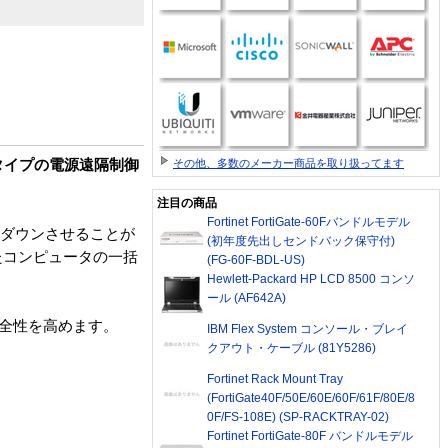
その他、多数のメーカー商品を取り扱ってます
タイプの電源遠隔制御
注目の商品
Fortinet FortiGate-60Fバンドルモデル
トダウンさせることが
(初年度先出しセンドバック保守付)
たコンピュータの一括
(FG-60F-BDL-US)
Hewlett-Packard HP LCD 8500 コンソ
ール (AF642A)
安全性を高めます。
IBM Flex System コンソール・ブレイ
クアウト・ケーブル (81Y5286)
Fortinet Rack Mount Tray
(FortiGate40F/50E/60E/60F/61F/80E/8
0F/FS-108E) (SP-RACKTRAY-02)
Fortinet FortiGate-80F バンドルモデル