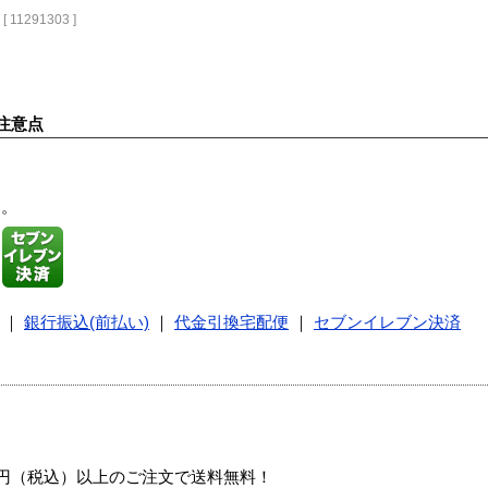
[ 11291303 ]
注意点
す。
｜
銀行振込(前払い)
｜
代金引換宅配便
｜
セブンイレブン決済
00円（税込）以上のご注文で送料無料！