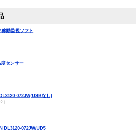
品
ク稼動監視ソフト
 温度センサー
DL3120-072JW(USBなし)
2 ]
 DL3120-072JW/UD5