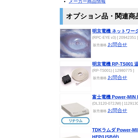
メーカー商品情報
オプション品・関連商
明京電機 ネットワー
(RPC-EYE v3) [ 20942351 ]
お問合せ
販売
価格
明京電機 RP-TS001
(RP-TS001) [ 12980775 ]
お問合せ
販売
価格
富士電機 Power-MIN 
(DL3120-072JW) [ 1129130
お問合せ
販売
価格
TDKラムダ Power-MIN
HFP(USB付)