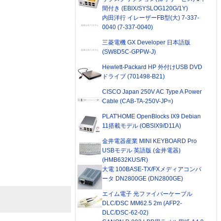
間付き (EBIX/SYSLOG120G/1Y)
内田洋行 イレーザーFB型(大) 7-337-
0040 (7-337-0040)
三菱電機 GX Developer 日本語版
(SW8D5C-GPPW-J)
Hewlett-Packard HP 外付けUSB DVD
ドライブ (701498-B21)
CISCO Japan 250V AC Type A Power
Cable (CAB-TA-250V-JP=)
PLAT'HOME OpenBlocks IX9 Debian
11搭載モデル (OBSIX9/D11A)
金井電器産業 MINI KEYBOARD Pro
USBモデル 英語版 (金井電器)
(HMB632KUS/R)
大電 100BASE-TX/FXメディアコンバ
ータ DN2800GE (DN2800GE)
エイム電子 光ファイバーケーブル
DLC/DSC MM62.5 2m (AFP2-
DLC/DSC-62-02)