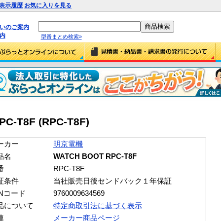
表示履歴
お気に入りを見る
払いのご案内
内
型番まとめ検索»
-T8F (RPC-T8F)
ーカー
明京電機
品名
WATCH BOOT RPC-T8F
番
RPC-T8F
証条件
当社販売日後センドバック１年保証
ANコード
9760009634569
品について
特定商取引法に基づく表示
連
メーカー商品ページ