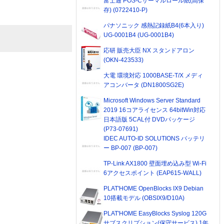
富士通 POS-Cサーマルロール紙(高保
存) (0722410-P)
パナソニック 感熱記録紙B4(6本入り)
UG-0001B4 (UG-0001B4)
応研 販売大臣 NX スタンドアロン
(OKN-423533)
大電 環境対応 1000BASE-T/X メディ
アコンバータ (DN1800SG2E)
Microsoft Windows Server Standard
2019 16コアライセンス 64bitWin対応
日本語版 5CAL付 DVDパッケージ
(P73-07691)
IDEC AUTO-ID SOLUTIONS バッテリ
ー BP-007 (BP-007)
TP-Link AX1800 壁面埋め込み型 Wi-Fi
6アクセスポイント (EAP615-WALL)
PLAT'HOME OpenBlocks IX9 Debian
10搭載モデル (OBSIX9/D10A)
PLAT'HOME EasyBlocks Syslog 120G
サブスクリプション(保守サービス) 1年