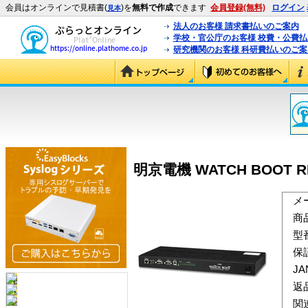
会員はオンラインで見積書(
)を
無料で作成
できます
会員登録(無料)
ログイン
見本
法人のお客様 請求書払いのご案内
学校・官公庁のお客様 校費・公費
研究機関のお客様 科研費払いのご案
明京電機 WATCH BOOT RPC
メ
商
型
保
J
返
関