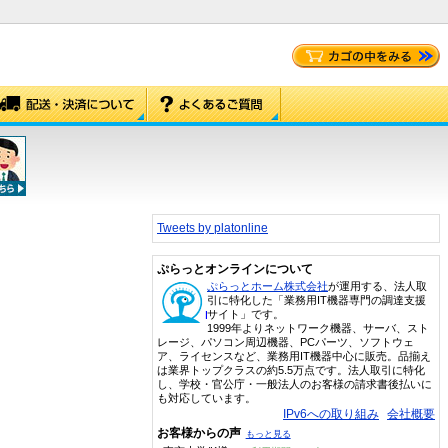
Tweets by platonline
ぷらっとオンラインについて
ぷらっとホーム株式会社
が運用する、法人取
引に特化した「業務用IT機器専門の調達支援
サイト」です。
1999年よりネットワーク機器、サーバ、スト
レージ、パソコン周辺機器、PCパーツ、ソフトウェ
ア、ライセンスなど、業務用IT機器中心に販売。品揃え
は業界トップクラスの約5.5万点です。法人取引に特化
し、学校・官公庁・一般法人のお客様の請求書後払いに
も対応しています。
IPv6への取り組み
会社概要
お客様からの声
もっと見る