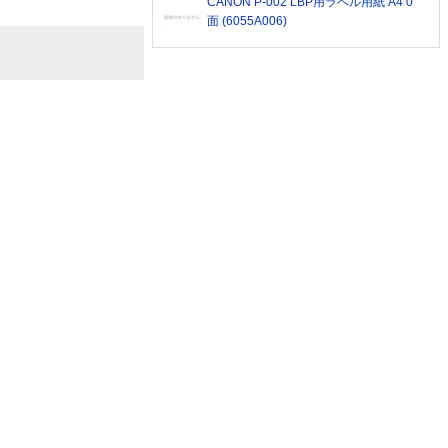
CANON P-002 LBP用ラベル用紙 A4 0
面 (6055A006)