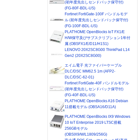
(初年度先出しセンドバック保守付)
(FG-80F-BDL-US)
Fortinet FortiGate-100F バンドルモデ
ル (初年度先出しセンドバック保守付)
(FG-100F-BDL-US)
PLAT'HOME OpenBlocks IoT FX1/E
H/W保守及びサブスクリプション1年付
属 (OBSFX1/E/D11/H1S1)
LENOVO 20X2SC8G00 ThinkPad L14
Gen2 (20X2SC8G00)
エイム電子 光ファイバーケーブル
DLC/DSC MM62.5 1m (AFP2-
DLC/DSC-62-01)
Fortinet FortiGate-40F バンドルモデル
(初年度先出しセンドバック保守付)
(FG-40F-BDL-US)
PLAT'HOME OpenBlocks A16 Debian
11搭載モデル (OBSA16/D11A)
PLAT'HOME OpenBlocks IX9 Windows
10 IoT Enterprise 2019 LTSC搭載
256GBモデル
(OBSIX9/W/L1809/256G)