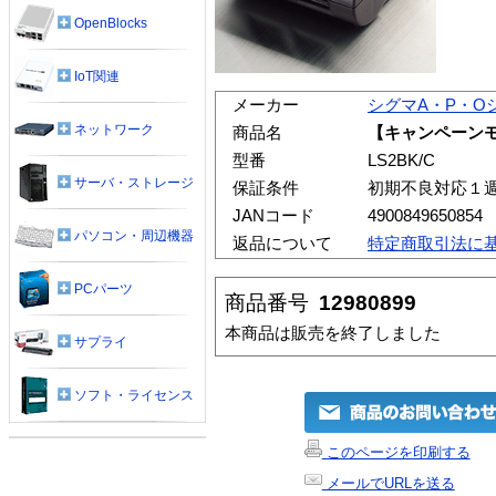
OpenBlocks
IoT関連
メーカー
シグマA・P・O
ネットワーク
商品名
【キャンペーンモ
型番
LS2BK/C
サーバ・ストレージ
保証条件
初期不良対応１
JANコード
4900849650854
パソコン・周辺機器
返品について
特定商取引法に
PCパーツ
商品番号
12980899
本商品は販売を終了しました
サプライ
ソフト・ライセンス
このページを印刷する
メールでURLを送る