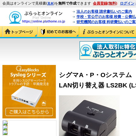
会員はオンラインで見積書(
)を
無料で作成
できます
会員登録(無料)
ログイン
見本
法人のお客様 請求書払いのご案内
学校・官公庁のお客様 校費・公費
研究機関のお客様 科研費払いのご案
シグマA・P・Oシステム
LAN切り替え器 LS2BK (LS