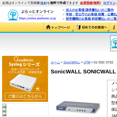
会員はオンラインで見積書(
)を
無料で作成
できます
会員登録(無料)
ログイン
見本
法人のお客様 請求書払いのご案内
学校・官公庁のお客様 校費・公費
研究機関のお客様 科研費払いのご案
ホーム
>
SonicWALL
>
UTM
> 01-SSC-5702
SonicWALL SONICWALL
メ
シ
商
型
保
J