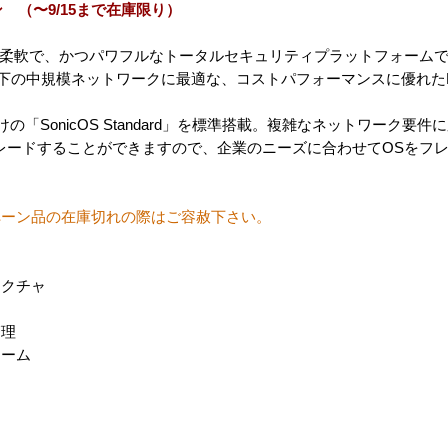
ペーン （〜9/15まで在庫限り）
使いやすく柔軟で、かつパワフルなトータルセキュリティプラットフォームです
所以下の中規模ネットワークに最適な、コストパフォーマンスに優れた
の「SonicOS Standard」を標準搭載。複雑なネットワーク要件に応
プグレードすることができますので、企業のニーズに合わせてOSをフ
ペーン品の在庫切れの際はご容赦下さい。
テクチャ
管理
ォーム