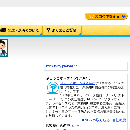
Tweets by platonline
ぷらっとオンラインについて
ぷらっとホーム株式会社
が運用する、法人取
引に特化した「業務用IT機器専門の調達支援
サイト」です。
1999年よりネットワーク機器、サーバ、スト
レージ、パソコン周辺機器、PCパーツ、ソフトウェ
ア、ライセンスなど、業務用IT機器中心に販売。品揃え
は業界トップクラスの約5.5万点です。法人取引に特化
し、学校・官公庁・一般法人のお客様の請求書後払いに
も対応しています。
IPv6への取り組み
会社概要
お客様からの声
もっと見る