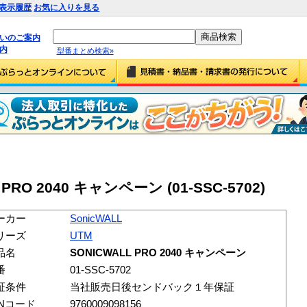
表示履歴
お気に入りを見る
払いのご案内
内
型番まとめ検索»
 PRO 2040 キャンペーン (01-SSC-5702)
ーカー
SonicWALL
リーズ
UTM
品名
SONICWALL PRO 2040 キャンペーン
番
01-SSC-5702
証条件
当社販売日後センドバック１年保証
ANコード
9760009098156