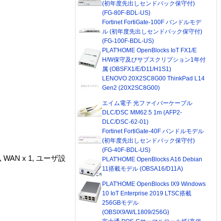
(初年度先出しセンドバック保守付)
(FG-80F-BDL-US)
Fortinet FortiGate-100F バンドルモデ
ル (初年度先出しセンドバック保守付)
(FG-100F-BDL-US)
PLAT'HOME OpenBlocks IoT FX1/E
H/W保守及びサブスクリプション1年付
属 (OBSFX1/E/D11/H1S1)
LENOVO 20X2SC8G00 ThinkPad L14
Gen2 (20X2SC8G00)
エイム電子 光ファイバーケーブル
DLC/DSC MM62.5 1m (AFP2-
DLC/DSC-62-01)
Fortinet FortiGate-40F バンドルモデル
(初年度先出しセンドバック保守付)
(FG-40F-BDL-US)
 1, WAN x 1, ユーザ設
PLAT'HOME OpenBlocks A16 Debian
11搭載モデル (OBSA16/D11A)
PLAT'HOME OpenBlocks IX9 Windows
10 IoT Enterprise 2019 LTSC搭載
256GBモデル
(OBSIX9/W/L1809/256G)