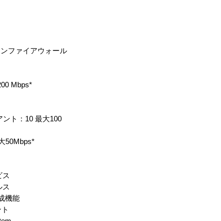
ョンファイアウォール
 Mbps*
ト：10 最大100
50Mbps*
ビス
ルス
作成機能
ント
tem