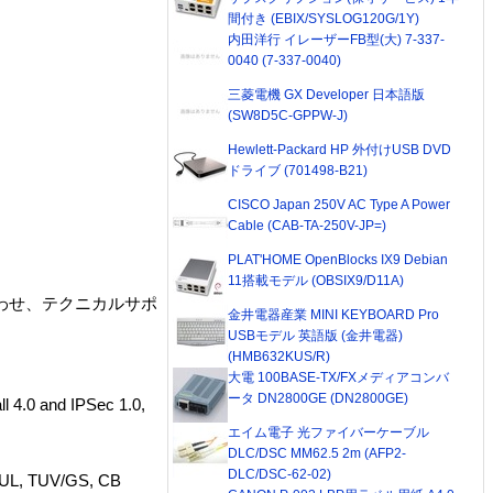
間付き (EBIX/SYSLOG120G/1Y)
内田洋行 イレーザーFB型(大) 7-337-
0040 (7-337-0040)
三菱電機 GX Developer 日本語版
(SW8D5C-GPPW-J)
Hewlett-Packard HP 外付けUSB DVD
ドライブ (701498-B21)
CISCO Japan 250V AC Type A Power
Cable (CAB-TA-250V-JP=)
PLAT'HOME OpenBlocks IX9 Debian
11搭載モデル (OBSIX9/D11A)
合わせ、テクニカルサポ
金井電器産業 MINI KEYBOARD Pro
USBモデル 英語版 (金井電器)
(HMB632KUS/R)
大電 100BASE-TX/FXメディアコンバ
ータ DN2800GE (DN2800GE)
4.0 and IPSec 1.0,
エイム電子 光ファイバーケーブル
DLC/DSC MM62.5 2m (AFP2-
DLC/DSC-62-02)
cUL, TUV/GS, CB