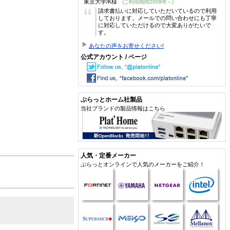
東京大学/K様
(ご利用期間2009年～)
“
請求書払いに対応していただいているので利用
しております。メールでの問い合わせにも丁寧
に対応していただけるので大変ありがたいで
す。
あなたの声をお寄せください!
公式アカウント / ページ
ぷらっとホーム社製品
当社ブランドの製品情報はこちら
人気・定番メーカー
ぷらっとオンラインで人気のメーカーをご紹介！