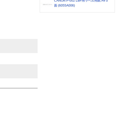
CANON P-002 LBP用ラベル用紙 A4 0
面 (6055A006)