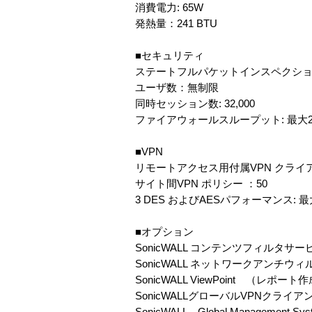
消費電力: 65W
発熱量：241 BTU
■セキュリティ
ステートフルパケットインスペクシ
ユーザ数：無制限
同時セッション数: 32,000
ファイアウォールスループット: 最大200
■VPN
リモートアクセス用付属VPN クライアン
サイト間VPN ポリシー ：50
3 DES およびAESパフォーマンス: 最大
■オプション
SonicWALL コンテンツフィルタサー
SonicWALL ネットワークアンチウィ
SonicWALL ViewPoint （レポート
SonicWALLグローバルVPNクライア
SonicWALL Global Management Sys