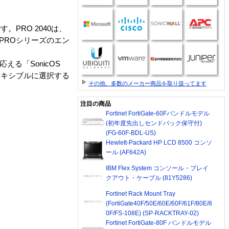
。PRO 2040は、
PROシリーズのエン
える「SonicOS
レキシブルに選択する
その他、多数のメーカー商品を取り扱ってます
注目の商品
Fortinet FortiGate-60Fバンドルモデル
(初年度先出しセンドバック保守付)
(FG-60F-BDL-US)
Hewlett-Packard HP LCD 8500 コンソ
ール (AF642A)
IBM Flex System コンソール・ブレイ
クアウト・ケーブル (81Y5286)
Fortinet Rack Mount Tray
(FortiGate40F/50E/60E/60F/61F/80E/8
0F/FS-108E) (SP-RACKTRAY-02)
Fortinet FortiGate-80F バンドルモデル