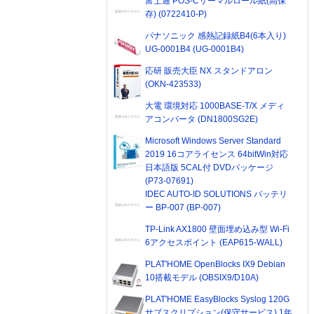
富士通 POS-Cサーマルロール紙(高保
存) (0722410-P)
パナソニック 感熱記録紙B4(6本入り)
UG-0001B4 (UG-0001B4)
応研 販売大臣 NX スタンドアロン
(OKN-423533)
大電 環境対応 1000BASE-T/X メディ
アコンバータ (DN1800SG2E)
Microsoft Windows Server Standard
2019 16コアライセンス 64bitWin対応
日本語版 5CAL付 DVDパッケージ
(P73-07691)
IDEC AUTO-ID SOLUTIONS バッテリ
ー BP-007 (BP-007)
TP-Link AX1800 壁面埋め込み型 Wi-Fi
6アクセスポイント (EAP615-WALL)
PLAT'HOME OpenBlocks IX9 Debian
10搭載モデル (OBSIX9/D10A)
PLAT'HOME EasyBlocks Syslog 120G
サブスクリプション(保守サービス) 1年