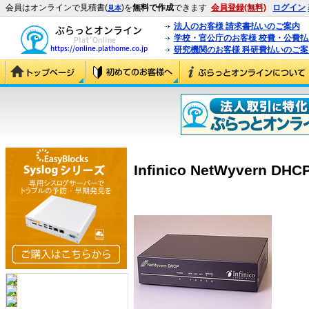
会員はオンラインで見積書(
)を
無料で作成
できます
会員登録(無料)
ログイン
見本
法人のお客様 請求書払いのご案内
学校・官公庁のお客様 校費・公費
研究機関のお客様 科研費払いのご案
Infinico NetWyvern DHCP