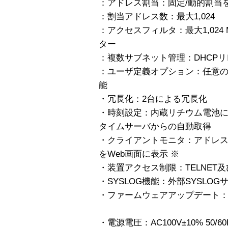
：アドレス割当：固定/動的割当
：割当アドレス数：最大1,024
：アクセスフィルタ：最大1,02
ター
：複数サブネット管理：DHCP
：ユーザ定義オプション：任意の
能
・冗長化：2台による冗長化
・時刻設定：内蔵リチウム電池に
タイムサーバからの自動取得
・クライアントモニタ：アドレ
をWeb画面に表示 ※
・装置アクセス制限：TELNET
・SYSLOG機能：外部SYSLO
・ファームウェアアップデート：H
・電源電圧：AC100V±10% 50/