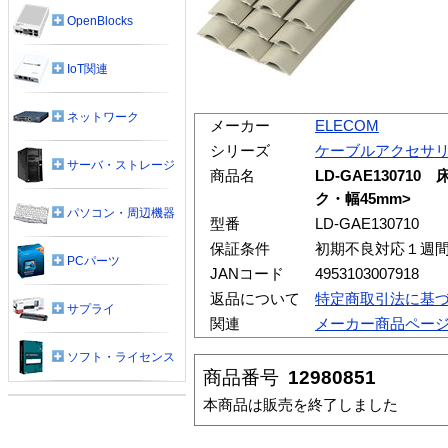
OpenBlocks
IoT関連
ネットワーク
メーカー
ELECOM
シリーズ
ケーブルアクセサ
サーバ・ストレージ
商品名
LD-GAE13071
ク・幅45mm>
パソコン・周辺機器
型番
LD-GAE130710
保証条件
初期不良対応１週
PCパーツ
JANコード
4953103007918
返品について
特定商取引法に基
サプライ
関連
メーカー商品ペー
ソフト・ライセンス
商品番号
12980851
本商品は販売を終了しました