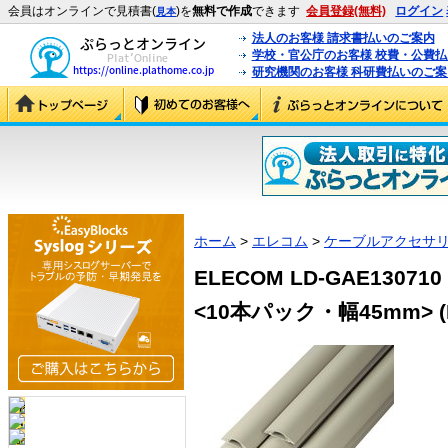
会員はオンラインで見積書(
)を
無料で作成
できます
会員登録(無料)
ログイン
見本
法人のお客様 請求書払いのご案内
学校・官公庁のお客様 校費・公費
研究機関のお客様 科研費払いのご案
ホーム
>
エレコム
>
ケーブルアクセサ
ELECOM LD-GAE130
<10本パック・幅45mm> (L