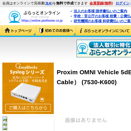
会員はオンラインで見積書(
)を
無料で作成
できます
会員登録(無料)
ログイン
見本
法人のお客様 請求書払いのご案内
学校・官公庁のお客様 校費・公費
研究機関のお客様 科研費払いのご案
Proxim OMNI Vehicle
Cable） (7530-K600)