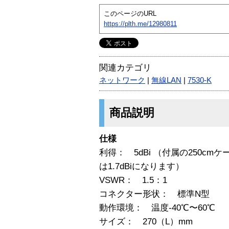
このページのURL
https://plth.me/12980811
関連カテゴリ
ネットワーク
|
無線LAN
|
7530-K
商品説明
仕様
利得： 5dBi （付属の250c
は1.7dBiになります）
VSWR： 1.5：1
コネクター形状： 標準N型
動作環境： 温度-40℃〜60℃
サイズ： 270（L）mm