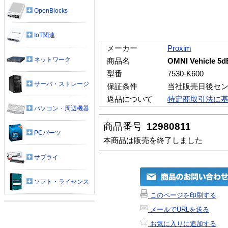
OpenBlocks
IoT関連
メーカー
Proxim
ネットワーク
商品名
OMNI Vehicle 
型番
7530-K600
サーバ・ストレージ
保証条件
当社販売日後セ
返品について
特定商取引法に
パソコン・周辺機器
商品番号
12980811
PCパーツ
本商品は販売を終了しました
サプライ
ソフト・ライセンス
このページを印刷する
メールでURLを送る
お気に入りに追加する