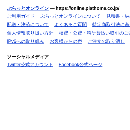
ぷらっとオンライン
—
https://online.plathome.co.jp/
ご利用ガイド
ぷらっとオンラインについて
見積書・納
配送・決済について
よくあるご質問
特定商取引法に基
個人情報取り扱い方針
校費・公費・科研費払い取引のご
IPv6への取り組み
お客様からの声
ご注文の取り消し
ソーシャルメディア
Twitter公式アカウント
Facebook公式ページ