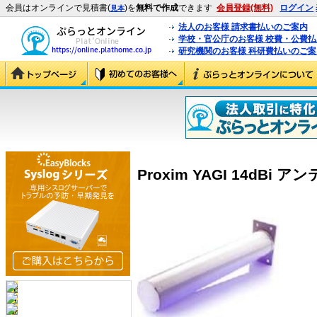
会員はオンラインで見積書(
)を
無料で作成
できます
会員登録(無料)
ログイン
見本
法人のお客様 請求書払いのご案内
学校・官公庁のお客様 校費・公費
研究機関のお客様 科研費払いのご案
Proxim YAGI 14dBi アンテ