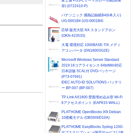
富士通 POS-Cサーマルロール紙(高保
存) (0722410-P)
パナソニック 感熱記録紙B4(6本入り)
UG-0001B4 (UG-0001B4)
応研 販売大臣 NX スタンドアロン
(OKN-423533)
大電 環境対応 1000BASE-T/X メディ
アコンバータ (DN1800SG2E)
Microsoft Windows Server Standard
2019 16コアライセンス 64bitWin対応
日本語版 5CAL付 DVDパッケージ
(P73-07691)
IDEC AUTO-ID SOLUTIONS バッテリ
ー BP-007 (BP-007)
TP-Link AX1800 壁面埋め込み型 Wi-Fi
6アクセスポイント (EAP615-WALL)
PLAT'HOME OpenBlocks IX9 Debian
10搭載モデル (OBSIX9/D10A)
PLAT'HOME EasyBlocks Syslog 120G
サブスクリプション(保守サービス) 1年