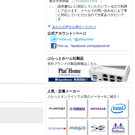
東京大学/K様
(ご利用期間2009年～)
“
請求書払いに対応していただいているので利用
しております。メールでの問い合わせにも丁寧
に対応していただけるので大変ありがたいで
す。
あなたの声をお寄せください!
公式アカウント / ページ
ぷらっとホーム社製品
当社ブランドの製品情報はこちら
人気・定番メーカー
ぷらっとオンラインで人気のメーカーをご紹介！