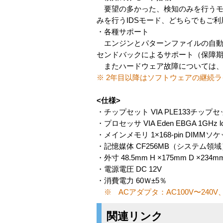
要望の多かった、検知のみを行うモ
みを行うIDSモード、どちらでもご
・各種サポート
エンジンとパターンファイルの自動
センドバックによるサポート（保障
またハードウェア故障については、2
※ 2年目以降はソフトウェアの継続
<仕様>
・チップセット VIA PLE133チップセッ
・プロセッサ VIA Eden EBGA 1GHz l
・メインメモリ 1×168-pin DIMMソケ
・記憶媒体 CF256MB（システム領
・外寸 48.5mm H ×175mm D ×234m
・電源電圧 DC 12V
・消費電力 60Ｗ±5％
※ ACアダプタ：AC100V〜240V
関連リンク