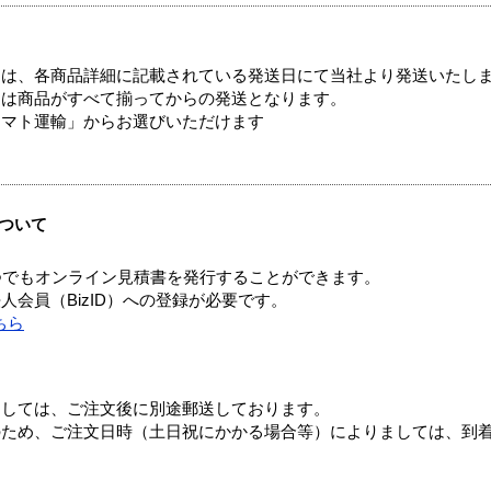
ては、各商品詳細に記載されている発送日にて当社より発送いたし
送は商品がすべて揃ってからの発送となります。
ヤマト運輸」からお選びいただけます
ついて
つでもオンライン見積書を発行することができます。
会員（BizID）への登録が必要です。
ちら
ましては、ご注文後に別途郵送しております。
のため、ご注文日時（土日祝にかかる場合等）によりましては、到