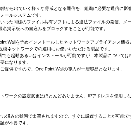
nyのように、内部から出ていく様々な脅威となる通信を、組織に必要な通信に
ウォールシステムです。
torrnetといった同様のファイル共有ソフトによる違法ファイルの発信
匿名掲示板への書込みをブロックすることが可能です。
は、One Point Wallを予めインストールしたネットワークアプライアン
小規模ネットワークでの運用にお使いいただける製品です。
だいた機器でも起動あるいはインストールが可能ですが、本製品についてはNe
不要になります。
供ですので、One Point Wallの導入が一層容易となります。
トワークの設定変更はほとんどありません。IPアドレスを使用し
K はインストール済みの状態で出荷されますので、すぐに設置することが可
検証が不要です。