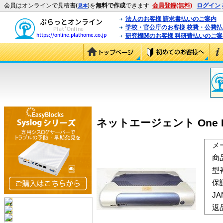
会員はオンラインで見積書(
)を
無料で作成
できます
会員登録(無料)
ログイン
見本
法人のお客様 請求書払いのご案内
学校・官公庁のお客様 校費・公費
研究機関のお客様 科研費払いのご案
ネットエージェント One Poi
メ
商
型
保
J
返