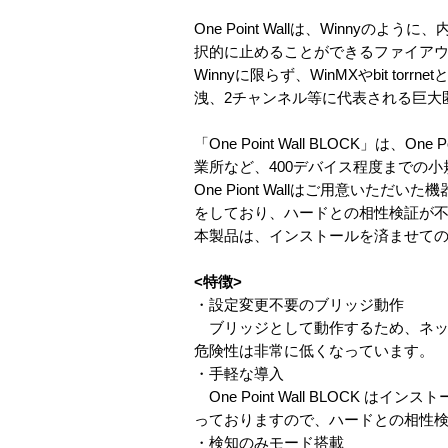
One Point Wallは、Win
択的に止めることができるファイア
Winnyに限らず、WinMXやbit 
洩、2チャンネル等に代表される巨大
「One Point Wall BLOCK」
業所など、400デバイス程度までの
One Piont Wallはご用意いた
をしており、ハードとの相性検証が
本製品は、インストールを済ませてのご提
<特徴>
・設定変更不要のブリッジ動作
ブリッジとして動作するため、ネッ
危険性は非常に低くなっています。
・手軽な導入
One Point Wall BLOC
っておりますので、ハードとの相性
・検知のみモード搭載