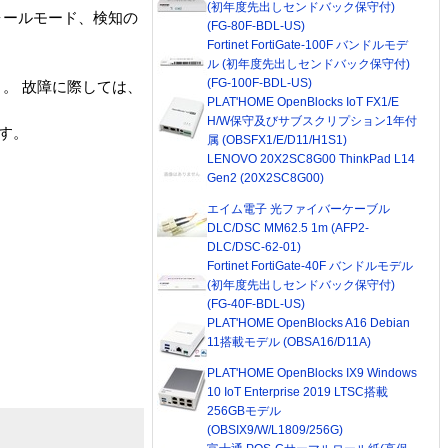
(初年度先出しセンドバック保守付)
ォールモード、検知の
(FG-80F-BDL-US)
Fortinet FortiGate-100F バンドルモデ
ル (初年度先出しセンドバック保守付)
(FG-100F-BDL-US)
。 故障に際しては、
PLAT'HOME OpenBlocks IoT FX1/E
H/W保守及びサブスクリプション1年付
す。
属 (OBSFX1/E/D11/H1S1)
LENOVO 20X2SC8G00 ThinkPad L14
Gen2 (20X2SC8G00)
エイム電子 光ファイバーケーブル
DLC/DSC MM62.5 1m (AFP2-
DLC/DSC-62-01)
Fortinet FortiGate-40F バンドルモデル
(初年度先出しセンドバック保守付)
(FG-40F-BDL-US)
PLAT'HOME OpenBlocks A16 Debian
11搭載モデル (OBSA16/D11A)
PLAT'HOME OpenBlocks IX9 Windows
10 IoT Enterprise 2019 LTSC搭載
256GBモデル
(OBSIX9/W/L1809/256G)