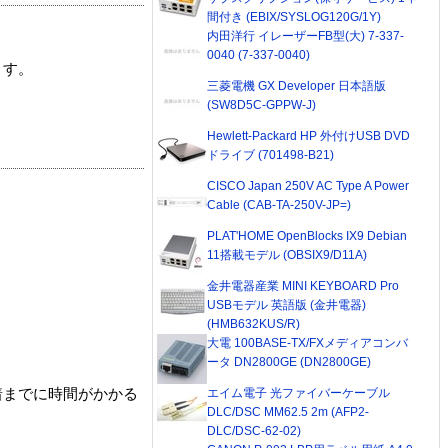
間付き (EBIX/SYSLOG120G/1Y)
内田洋行 イレーザーFB型(大) 7-337-
0040 (7-337-0040)
ます。
三菱電機 GX Developer 日本語版
(SW8D5C-GPPW-J)
Hewlett-Packard HP 外付けUSB DVD
ドライブ (701498-B21)
CISCO Japan 250V AC Type A Power
Cable (CAB-TA-250V-JP=)
PLAT'HOME OpenBlocks IX9 Debian
11搭載モデル (OBSIX9/D11A)
金井電器産業 MINI KEYBOARD Pro
USBモデル 英語版 (金井電器)
(HMB632KUS/R)
大電 100BASE-TX/FXメディアコンバ
ータ DN2800GE (DN2800GE)
エイム電子 光ファイバーケーブル
着までに時間がかかる
DLC/DSC MM62.5 2m (AFP2-
DLC/DSC-62-02)