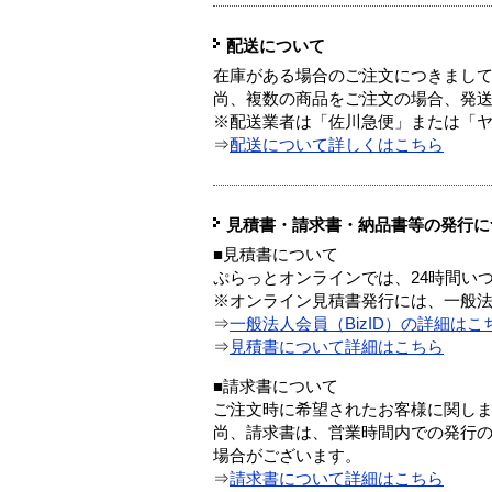
配送について
在庫がある場合のご注文につきまし
尚、複数の商品をご注文の場合、発
※配送業者は「佐川急便」または「
⇒
配送について詳しくはこちら
見積書・請求書・納品書等の発行に
■見積書について
ぷらっとオンラインでは、24時間い
※オンライン見積書発行には、一般法人
⇒
一般法人会員（BizID）の詳細はこ
⇒
見積書について詳細はこちら
■請求書について
ご注文時に希望されたお客様に関し
尚、請求書は、営業時間内での発行
場合がございます。
⇒
請求書について詳細はこちら