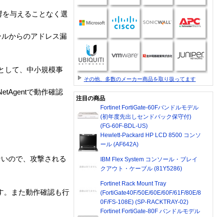
影響を与えることなく選
、メールからのアドレス漏
ス機器として、中小規模事
その他、多数のメーカー商品を取り扱ってます
tAgentで動作確認
注目の商品
Fortinet FortiGate-60Fバンドルモデル
(初年度先出しセンドバック保守付)
(FG-60F-BDL-US)
Hewlett-Packard HP LCD 8500 コンソ
ール (AF642A)
ないので、攻撃される
IBM Flex System コンソール・ブレイ
クアウト・ケーブル (81Y5286)
Fortinet Rack Mount Tray
能です。また動作確認も行
(FortiGate40F/50E/60E/60F/61F/80E/8
0F/FS-108E) (SP-RACKTRAY-02)
Fortinet FortiGate-80F バンドルモデル