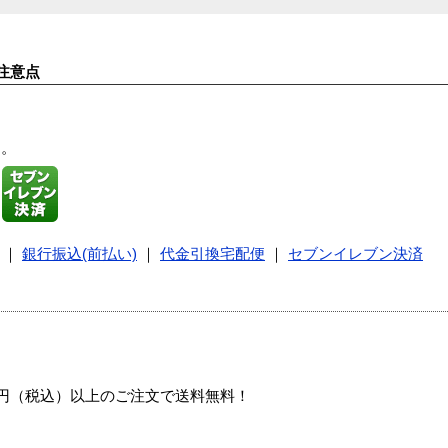
注意点
す。
｜
銀行振込(前払い)
｜
代金引換宅配便
｜
セブンイレブン決済
00円（税込）以上のご注文で送料無料！