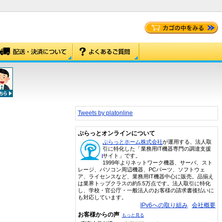
Tweets by platonline
ぷらっとオンラインについて
ぷらっとホーム株式会社
が運用する、法人取
引に特化した「業務用IT機器専門の調達支援
サイト」です。
1999年よりネットワーク機器、サーバ、スト
レージ、パソコン周辺機器、PCパーツ、ソフトウェ
ア、ライセンスなど、業務用IT機器中心に販売。品揃え
は業界トップクラスの約5.5万点です。法人取引に特化
し、学校・官公庁・一般法人のお客様の請求書後払いに
も対応しています。
IPv6への取り組み
会社概要
お客様からの声
もっと見る