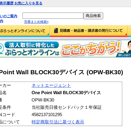
表示履歴
お気に入りを見る
払いのご案内
内
型番まとめ検索»
nt Wall BLOCK30デバイス (OPW-BK30)
ーカー
ネットエージェント
品名
One Point Wall BLOCK30デバイス
番
OPW-BK30
証条件
当社販売日後センドバック１年保証
ANコード
4582137101295
品について
特定商取引法に基づく表示