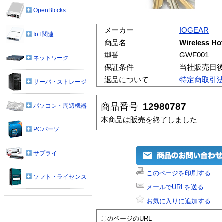
OpenBlocks
メーカー
IOGEAR
IoT関連
商品名
Wireless Ho
型番
GWF001
ネットワーク
保証条件
当社販売日
返品について
特定商取引
サーバ・ストレージ
商品番号
12980787
パソコン・周辺機器
本商品は販売を終了しました
PCパーツ
サプライ
このページを印刷する
ソフト・ライセンス
メールでURLを送る
お気に入りに追加する
このページのURL