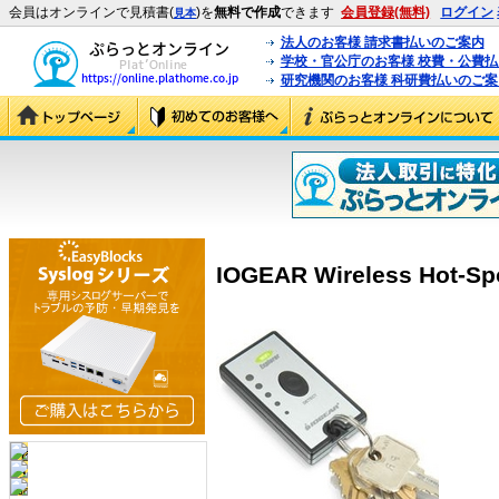
会員はオンラインで見積書(
)を
無料で作成
できます
会員登録(無料)
ログイン
見本
法人のお客様 請求書払いのご案内
学校・官公庁のお客様 校費・公費
研究機関のお客様 科研費払いのご案
IOGEAR Wireless Hot-Sp