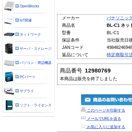
OpenBlocks
メーカー
パナソニッ
IoT関連
商品名
BL-C1 ネ
型番
BL-C1
ネットワーク
保証条件
当社販売日
JANコード
4984824694
サーバ・ストレージ
返品について
特定商取引
パソコン・周辺機器
商品番号
12980769
PCパーツ
本商品は販売を終了しました
サプライ
ソフト・ライセンス
このページを印刷する
メールでURLを送る
お気に入りに追加する