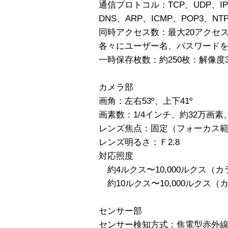
通信プロトコル：TCP、UDP、IP、
DNS、ARP、ICMP、POP3、NTP
同時アクセス数：最大20アクセ
各々にユーザー名、パスワード
一時保存枚数：約250枚：解像度3
カメラ部
画角：左右53º、上下41º
画素数：1/4インチ、約32万画素
レンズ焦点：固定（フォーカス範囲 
レンズ明るさ：Ｆ2.8
対応照度
約4ルクス〜10,000ルクス（
約10ルクス〜10,000ルクス
センサー部
センサー検知方式：焦電型赤外