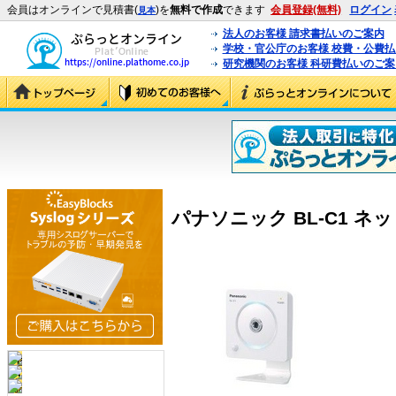
会員はオンラインで見積書(
)を
無料で作成
できます
会員登録(無料)
ログイン
見本
法人のお客様 請求書払いのご案内
学校・官公庁のお客様 校費・公費
研究機関のお客様 科研費払いのご案
パナソニック BL-C1 ネッ