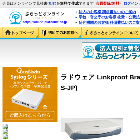
会員はオンラインで見積書(
)を
無料で作成
できます
会員登録(無料)
ログイン
見本
法人のお客様 請求書払いのご案内
学校・官公庁のお客様 校費・公費
研究機関のお客様 科研費払いのご案
ラドウェア Linkproof Bran
S-JP)