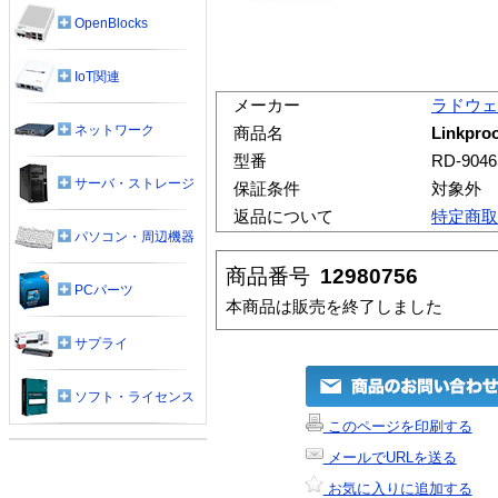
OpenBlocks
IoT関連
メーカー
ラドウェ
ネットワーク
商品名
Linkpro
型番
RD-9046
サーバ・ストレージ
保証条件
対象外
返品について
特定商取
パソコン・周辺機器
商品番号
12980756
PCパーツ
本商品は販売を終了しました
サプライ
ソフト・ライセンス
このページを印刷する
メールでURLを送る
お気に入りに追加する