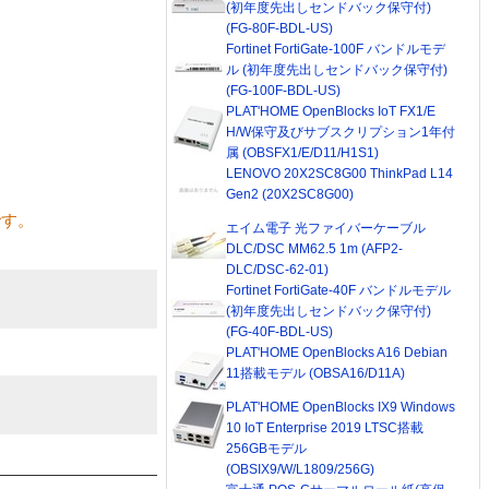
(初年度先出しセンドバック保守付)
(FG-80F-BDL-US)
Fortinet FortiGate-100F バンドルモデ
ル (初年度先出しセンドバック保守付)
(FG-100F-BDL-US)
PLAT'HOME OpenBlocks IoT FX1/E
H/W保守及びサブスクリプション1年付
属 (OBSFX1/E/D11/H1S1)
LENOVO 20X2SC8G00 ThinkPad L14
Gen2 (20X2SC8G00)
です。
エイム電子 光ファイバーケーブル
DLC/DSC MM62.5 1m (AFP2-
DLC/DSC-62-01)
Fortinet FortiGate-40F バンドルモデル
(初年度先出しセンドバック保守付)
(FG-40F-BDL-US)
PLAT'HOME OpenBlocks A16 Debian
11搭載モデル (OBSA16/D11A)
PLAT'HOME OpenBlocks IX9 Windows
10 IoT Enterprise 2019 LTSC搭載
256GBモデル
(OBSIX9/W/L1809/256G)