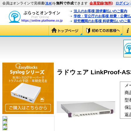
会員はオンラインで見積書(
)を
無料で作成
できます
会員登録(無料)
ログイン
見本
法人のお客様 請求書払いのご案内
学校・官公庁のお客様 校費・公費
研究機関のお客様 科研費払いのご案
ラドウェア LinkProof-AS3-
メ
商
型
保
返