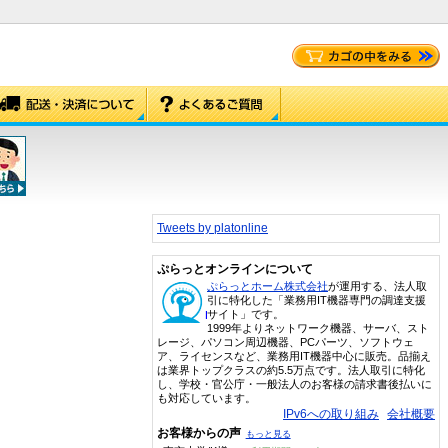
Tweets by platonline
ぷらっとオンラインについて
ぷらっとホーム株式会社
が運用する、法人取
引に特化した「業務用IT機器専門の調達支援
サイト」です。
1999年よりネットワーク機器、サーバ、スト
レージ、パソコン周辺機器、PCパーツ、ソフトウェ
ア、ライセンスなど、業務用IT機器中心に販売。品揃え
は業界トップクラスの約5.5万点です。法人取引に特化
し、学校・官公庁・一般法人のお客様の請求書後払いに
も対応しています。
IPv6への取り組み
会社概要
お客様からの声
もっと見る