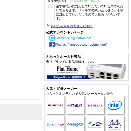
東京大学/K様
(ご利用期間2009年～)
“
請求書払いに対応していただいているので利用
しております。メールでの問い合わせにも丁寧
に対応していただけるので大変ありがたいで
す。
あなたの声をお寄せください!
公式アカウント / ページ
ぷらっとホーム社製品
当社ブランドの製品情報はこちら
人気・定番メーカー
ぷらっとオンラインで人気のメーカーをご紹介！