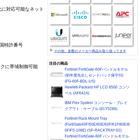
量化に対応可能なネット
。
国特許番号
その他、多数のメーカー商品を取り扱ってます
注目の商品
ックに帯域制御可能
Fortinet FortiGate-60Fバンドルモデル
(初年度先出しセンドバック保守付)
(FG-60F-BDL-US)
Hewlett-Packard HP LCD 8500 コンソ
ール (AF642A)
IBM Flex System コンソール・ブレイ
クアウト・ケーブル (81Y5286)
Fortinet Rack Mount Tray
(FortiGate40F/50E/60E/60F/61F/80E/8
0F/FS-108E) (SP-RACKTRAY-02)
Fortinet FortiGate-80F バンドルモデル