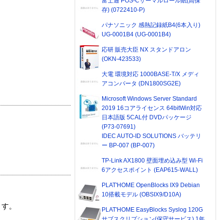
富士通 POS-Cサーマルロール紙(高保
存) (0722410-P)
パナソニック 感熱記録紙B4(6本入り)
UG-0001B4 (UG-0001B4)
応研 販売大臣 NX スタンドアロン
(OKN-423533)
大電 環境対応 1000BASE-T/X メディ
アコンバータ (DN1800SG2E)
Microsoft Windows Server Standard
2019 16コアライセンス 64bitWin対応
日本語版 5CAL付 DVDパッケージ
(P73-07691)
IDEC AUTO-ID SOLUTIONS バッテリ
ー BP-007 (BP-007)
TP-Link AX1800 壁面埋め込み型 Wi-Fi
6アクセスポイント (EAP615-WALL)
PLAT'HOME OpenBlocks IX9 Debian
10搭載モデル (OBSIX9/D10A)
ます。
PLAT'HOME EasyBlocks Syslog 120G
サブスクリプション(保守サービス) 1年