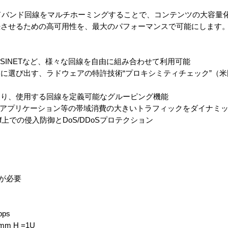
ブロードバンド回線をマルチホーミングすることで、コンテンツの大容
続させるための高可用性を、最大のパフォーマンスで可能にします
SINETなど、様々な回線を自由に組み合わせて利用可能
に選び出す、ラドウェアの特許技術“プロキシミティチェック”（米
より、使用する回線を定義可能なグルーピング機能
P2Pアプリケーション等の帯域消費の大きいトラフィックをダイナミ
roof上での侵入防御とDoS/DDoSプロテクション
PAKが必要
bps
mm H =1U