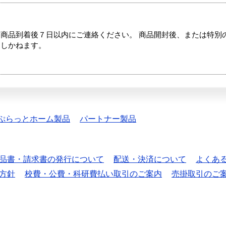
商品到着後７日以内にご連絡ください。 商品開封後、または特別
たしかねます。
ぷらっとホーム製品
パートナー製品
品書・請求書の発行について
配送・決済について
よくあ
方針
校費・公費・科研費払い取引のご案内
売掛取引のご