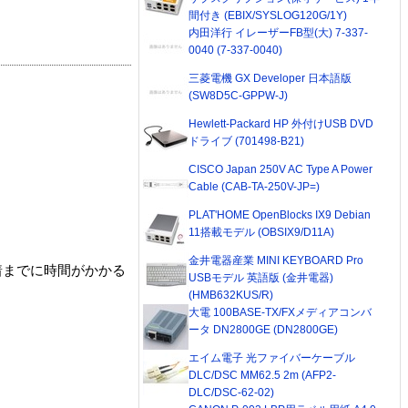
間付き (EBIX/SYSLOG120G/1Y)
内田洋行 イレーザーFB型(大) 7-337-
0040 (7-337-0040)
三菱電機 GX Developer 日本語版
(SW8D5C-GPPW-J)
Hewlett-Packard HP 外付けUSB DVD
ドライブ (701498-B21)
CISCO Japan 250V AC Type A Power
Cable (CAB-TA-250V-JP=)
PLAT'HOME OpenBlocks IX9 Debian
11搭載モデル (OBSIX9/D11A)
金井電器産業 MINI KEYBOARD Pro
着までに時間がかかる
USBモデル 英語版 (金井電器)
(HMB632KUS/R)
大電 100BASE-TX/FXメディアコンバ
ータ DN2800GE (DN2800GE)
エイム電子 光ファイバーケーブル
DLC/DSC MM62.5 2m (AFP2-
DLC/DSC-62-02)