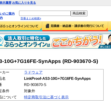
表示履歴
お気に入りを見る
払いのご案内
内
型番まとめ検索»
10G+7G16FE-SynApps (RD-903670-S)
ーカー
ラドウェア
品名
LinkProof-AS3-10G+7G16FE-SynApps
番
RD-903670-S
証条件
対象外
品について
特定商取引法に基づく表示