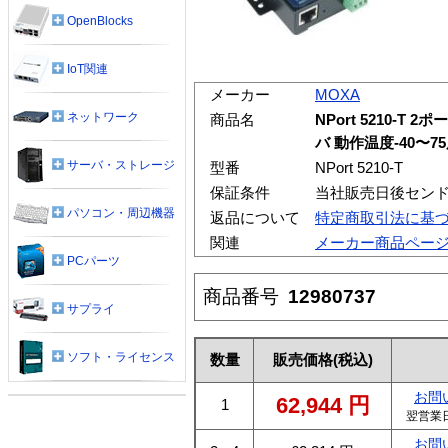
OpenBlocks
IoT関連
メーカー
MOXA
ネットワーク
商品名
NPort 5210-T
バ 動作温度-40〜7
サーバ・ストレージ
型番
NPort 5210-T
保証条件
当社販売日後センド
パソコン・周辺機器
返品について
特定商取引法に基
関連
メーカー商品ペー
PCパーツ
商品番号
12980737
サプライ
ソフト・ライセンス
数量
販売価格
(税込)
お問
62,944
円
1
翌営業
お問