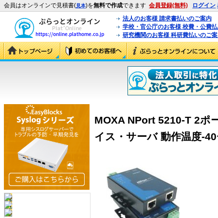
会員はオンラインで見積書(
)を
無料で作成
できます
会員登録(無料)
ログイン
見本
法人のお客様 請求書払いのご案内
学校・官公庁のお客様 校費・公費
研究機関のお客様 科研費払いのご案
MOXA NPort 5210-T 
イス・サーバ 動作温度-40〜75