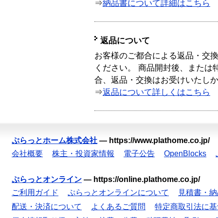
⇒
納品書について詳細はこちら
返品について
お客様のご都合による返品・交
ください。 商品開封後、または
合、返品・交換はお受けいたし
⇒
返品について詳しくはこちら
ぷらっとホーム株式会社
—
https://www.plathome.co.jp/
会社概要
株主・投資家情報
電子公告
OpenBlocks
ぷらっとオンライン
—
https://online.plathome.co.jp/
ご利用ガイド
ぷらっとオンラインについて
見積書・納
配送・決済について
よくあるご質問
特定商取引法に基