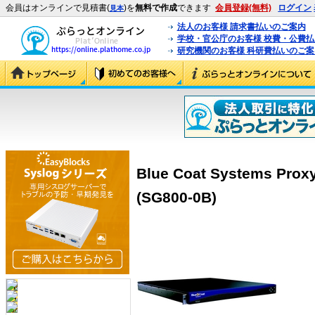
会員はオンラインで見積書(
)を
無料で作成
できます
会員登録(無料)
ログイン
見本
法人のお客様 請求書払いのご案内
学校・官公庁のお客様 校費・公費
研究機関のお客様 科研費払いのご案
Blue Coat Systems Prox
(SG800-0B)