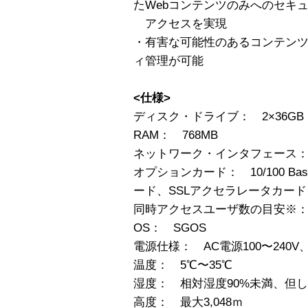
たWebコンテンツのみへのセキ
アクセスを実現
・有害な可能性のあるコンテン
ィ管理が可能
<仕様>
ディスク・ドライブ： 2×36GB Ult
RAM： 768MB
ネットワーク・インタフェース： 10/
オプションカード： 10/100 Base
ード、SSLアクセラレータカード
同時アクセスユーザ数の目安※：
OS： SGOS
電源仕様： AC電源100〜240V、5
温度： 5℃〜35℃
湿度： 相対湿度90%未満、但
高度： 最大3,048ｍ