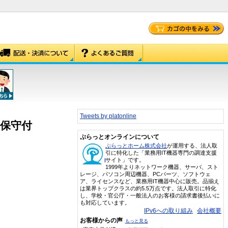
Tweets by platonline
ック保守付
ぷらっとオンラインについて
ぷらっとホーム株式会社
が運用する、法人取
引に特化した「業務用IT機器専門の調達支援
サイト」です。
1999年よりネットワーク機器、サーバ、スト
レージ、パソコン周辺機器、PCパーツ、ソフトウェ
ア、ライセンスなど、業務用IT機器中心に販売。品揃え
は業界トップクラスの約5.5万点です。法人取引に特化
し、学校・官公庁・一般法人のお客様の請求書後払いに
も対応しています。
IPv6への取り組み
会社概要
お客様からの声
もっと見る