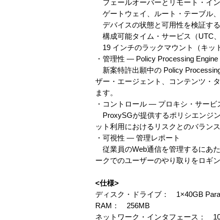
フェールオーバーとリモート・インス
ゲートウェイ、ルート・テーブル、RI
デバイスの状態と可用性を検証する
構成可能タイム・サービス（UTC、
19 インチのラックマウント（キッ
・管理性 ― Policy Processing Engine
新案特許出願中の Policy Proc
ザー・エージェント、コンテンツ・
ます。
・コントロール ― プロキシ・サービ
ProxySGが提供するポリシエン
ット利用におけるリスクとのバランスを
・可視性 ― 管理レポート
従業員のWeb通信を管理するにあたっ
ークでのユーザーのやり取りをロギ
<仕様>
ディスク・ドライブ： 1×40GB Parallel
RAM： 256MB
ネットワーク・インタフェース： 10/1