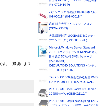
富士通 POS-Cサーマルロール紙(高保
存) (0722410-P)
パナソニック 感熱記録紙B4(6本入り)
UG-0001B4 (UG-0001B4)
応研 販売大臣 NX スタンドアロン
(OKN-423533)
大電 環境対応 1000BASE-T/X メディ
アコンバータ (DN1800SG2E)
Microsoft Windows Server Standard
2019 16コアライセンス 64bitWin対応
日本語版 5CAL付 DVDパッケージ
(P73-07691)
度です。（環境により
IDEC AUTO-ID SOLUTIONS バッテリ
ー BP-007 (BP-007)
TP-Link AX1800 壁面埋め込み型 Wi-Fi
6アクセスポイント (EAP615-WALL)
PLAT'HOME OpenBlocks IX9 Debian
10搭載モデル (OBSIX9/D10A)
PLAT'HOME EasyBlocks Syslog 120G
サブスクリプション(保守サービス) 1年