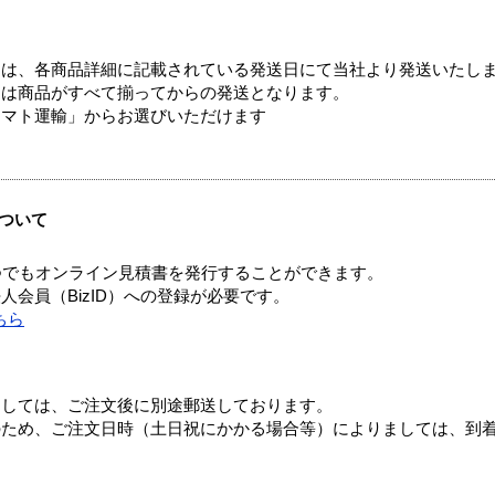
ては、各商品詳細に記載されている発送日にて当社より発送いたし
送は商品がすべて揃ってからの発送となります。
ヤマト運輸」からお選びいただけます
ついて
つでもオンライン見積書を発行することができます。
会員（BizID）への登録が必要です。
ちら
ましては、ご注文後に別途郵送しております。
のため、ご注文日時（土日祝にかかる場合等）によりましては、到