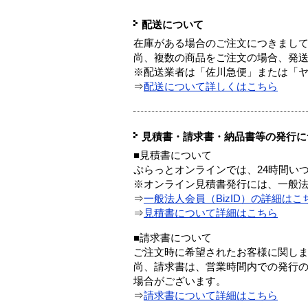
配送について
在庫がある場合のご注文につきまし
尚、複数の商品をご注文の場合、発
※配送業者は「佐川急便」または「
⇒
配送について詳しくはこちら
見積書・請求書・納品書等の発行に
■見積書について
ぷらっとオンラインでは、24時間い
※オンライン見積書発行には、一般法人
⇒
一般法人会員（BizID）の詳細はこ
⇒
見積書について詳細はこちら
■請求書について
ご注文時に希望されたお客様に関し
尚、請求書は、営業時間内での発行
場合がございます。
⇒
請求書について詳細はこちら