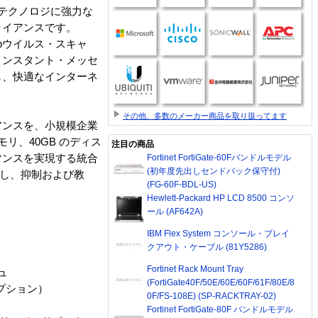
グ・テクノロジに強力な
ライアンスです。
bウイルス・スキャ
インスタント・メッセ
し、快適なインターネ
その他、多数のメーカー商品を取り扱ってます
イアンスを、小規模企業
リ、40GB のディス
注目の商品
マンスを実現する統合
Fortinet FortiGate-60Fバンドルモデル
(初年度先出しセンドバック保守付)
対し、抑制および教
(FG-60F-BDL-US)
Hewlett-Packard HP LCD 8500 コンソ
ール (AF642A)
IBM Flex System コンソール・ブレイ
クアウト・ケーブル (81Y5286)
Fortinet Rack Mount Tray
ュ
(FortiGate40F/50E/60E/60F/61F/80E/8
プション）
0F/FS-108E) (SP-RACKTRAY-02)
Fortinet FortiGate-80F バンドルモデル