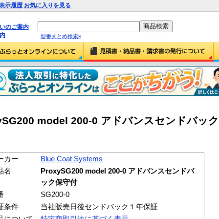
表示履歴
お気に入りを見る
払いのご案内
内
型番まとめ検索»
ProxySG200 model 200-0 アドバンスセンドバ
ーカー
Blue Coat Systems
品名
ProxySG200 model 200-0 アドバンスセンドバ
ック保守付
番
SG200-0
証条件
当社販売日後センドバック１年保証
品について
特定商取引法に基づく表示