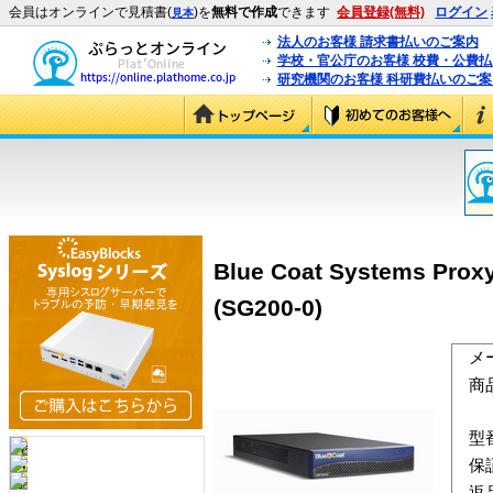
会員はオンラインで見積書(
)を
無料で作成
できます
会員登録(無料)
ログイン
見本
法人のお客様 請求書払いのご案内
学校・官公庁のお客様 校費・公費
研究機関のお客様 科研費払いのご案
Blue Coat Systems 
(SG200-0)
メ
商
型
保
返