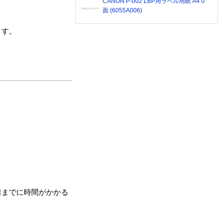
CANON P-002 LBP用ラベル用紙 A4 0
面 (6055A006)
ます。
着までに時間がかかる