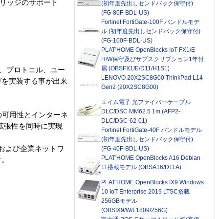
ブリッジのサポート
(初年度先出しセンドバック保守付)
(FG-80F-BDL-US)
Fortinet FortiGate-100F バンドルモデ
ル (初年度先出しセンドバック保守付)
(FG-100F-BDL-US)
PLAT'HOME OpenBlocks IoT FX1/E
H/W保守及びサブスクリプション1年付
属 (OBSFX1/E/D11/H1S1)
場所、プロトコル、ユー
LENOVO 20X2SC8G00 ThinkPad L14
ガを実装する事が出来
Gen2 (20X2SC8G00)
エイム電子 光ファイバーケーブル
DLC/DSC MM62.5 1m (AFP2-
の可用性とインターネ
DLC/DSC-62-01)
と拡張性を同時に実現
Fortinet FortiGate-40F バンドルモデル
(初年度先出しセンドバック保守付)
トおよび企業ネットワ
(FG-40F-BDL-US)
PLAT'HOME OpenBlocks A16 Debian
す。
11搭載モデル (OBSA16/D11A)
PLAT'HOME OpenBlocks IX9 Windows
10 IoT Enterprise 2019 LTSC搭載
256GBモデル
(OBSIX9/W/L1809/256G)