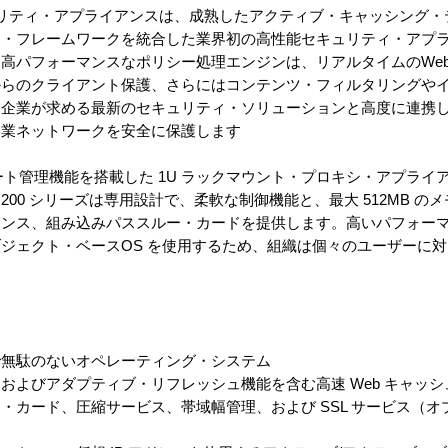
ート80セキュリティ・アプライアンスは、成熟したアクティブ・キャッシン
ジ・フレームワークを統合した業界初の高性能セキュリティ・アプ
高パフォーマンスなポリシー処理エンジンは、リアルタイムのWe
からのクライアント保護、さらにはコンテンツ・フィルタリングや
、企業が求める最新のセキュリティ・ソリューションと高度に連携
企業ネットワークを安全に保護します
なリモート管理機能を搭載した 1U ラックマウント・プロキシ・アプラ
0 シリーズは専用設計で、柔軟な制御機能と、最大 512MB のメモ
マンス、組み込みパススルー・カードを提供します。高いパフォー
ジェクト・ベースOS を使用するため、組織は個々のユーザーに
無駄のないオペレーティング・システム
よびアダプティブ・リフレッシュ機能を含む高速 Web キャッシ
カード、圧縮サービス、帯域幅管理、および SSL サービス（オ