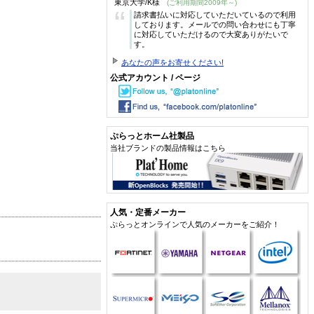
東京大学/K様
(ご利用期間2009年～)
“
請求書払いに対応していただいているので利用
しております。メールでの問い合わせにも丁寧
に対応していただけるので大変ありがたいで
す。
あなたの声をお寄せください!
公式アカウント / ページ
ぷらっとホーム社製品
当社ブランドの製品情報はこちら
人気・定番メーカー
ぷらっとオンラインで人気のメーカーをご紹介！