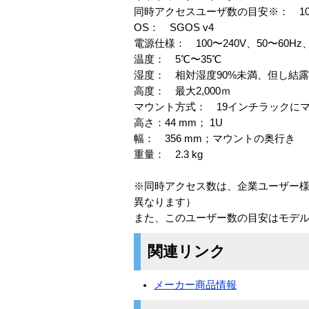
同時アクセスユーザ数の目安※： 1
OS： SGOS v4
電源仕様： 100〜240V、50〜60Hz、
温度： 5℃〜35℃
湿度： 相対湿度90%未満、但し結
高度： 最大2,000ｍ
マウント方式： 19インチラックに
高さ：44 mm； 1U
幅： 356 mm；マウントの奥行き
重量： 2.3 kg
※同時アクセス数は、企業ユーザー様の
異なります）
また、このユーザー数の目安はモデ
関連リンク
メーカー商品情報