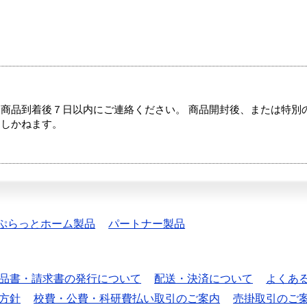
商品到着後７日以内にご連絡ください。 商品開封後、または特別
たしかねます。
ぷらっとホーム製品
パートナー製品
品書・請求書の発行について
配送・決済について
よくあ
方針
校費・公費・科研費払い取引のご案内
売掛取引のご