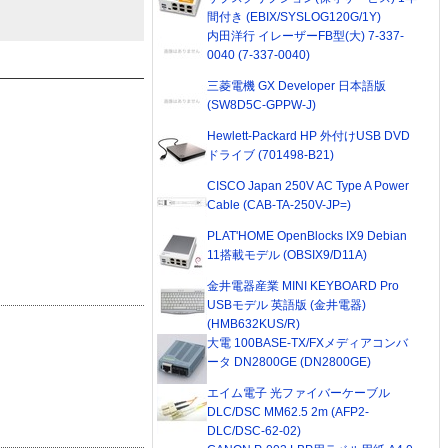
間付き (EBIX/SYSLOG120G/1Y)
内田洋行 イレーザーFB型(大) 7-337-
0040 (7-337-0040)
三菱電機 GX Developer 日本語版
(SW8D5C-GPPW-J)
Hewlett-Packard HP 外付けUSB DVD
ドライブ (701498-B21)
CISCO Japan 250V AC Type A Power
Cable (CAB-TA-250V-JP=)
PLAT'HOME OpenBlocks IX9 Debian
11搭載モデル (OBSIX9/D11A)
金井電器産業 MINI KEYBOARD Pro
USBモデル 英語版 (金井電器)
(HMB632KUS/R)
大電 100BASE-TX/FXメディアコンバ
ータ DN2800GE (DN2800GE)
エイム電子 光ファイバーケーブル
DLC/DSC MM62.5 2m (AFP2-
DLC/DSC-62-02)