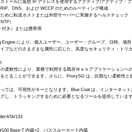
トールに仮想 IP アドレスを使用するアクティブ/アクティブ・
P、DNS、および WCCP のためのルーティング構成
ために転送ホストまたは外部サーバーに実施するヘルスチェック
NTP）
ト付き）または携帯用
essing Engine により、個人ユーザー、ユーザー・グループ、日時、
タイプなどのさまざまな属性に応じた、高度なセキュリティ・トリ
ス
ジンの柔軟性により、業務で利用する既存Ｗｅｂアプリケーションへ
とることができます。さらに、ProxySG は、比類ない柔軟性
ては、可視性がキーとなります。Blue Coat は、インターネッ
ングし、トラッキングするために必要となるツールを提供していま
 ATA/133
00 Base-T 内蔵×2、パススルーカード内蔵