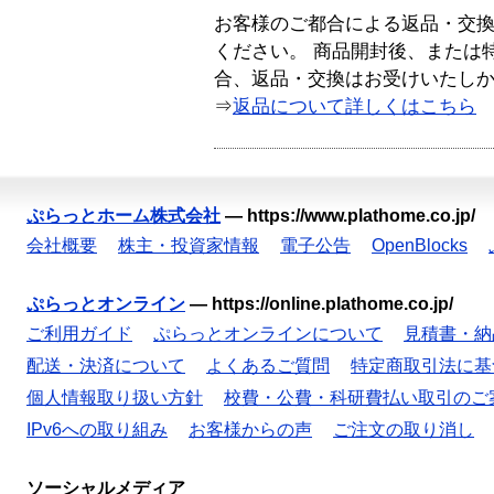
お客様のご都合による返品・交
ください。 商品開封後、または
合、返品・交換はお受けいたし
⇒
返品について詳しくはこちら
ぷらっとホーム株式会社
—
https://www.plathome.co.jp/
会社概要
株主・投資家情報
電子公告
OpenBlocks
ぷらっとオンライン
—
https://online.plathome.co.jp/
ご利用ガイド
ぷらっとオンラインについて
見積書・納
配送・決済について
よくあるご質問
特定商取引法に基
個人情報取り扱い方針
校費・公費・科研費払い取引のご
IPv6への取り組み
お客様からの声
ご注文の取り消し
ソーシャルメディア