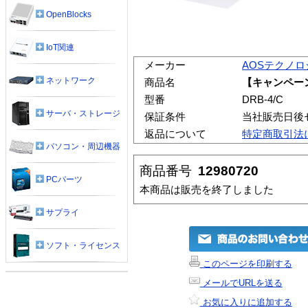
OpenBlocks
IoT関連
メーカー
AOSテクノロ
ネットワーク
商品名
【キャンペーンモ
型番
DRB-4/C
サーバ・ストレージ
保証条件
当社販売日後
返品について
特定商取引法
パソコン・周辺機器
商品番号
12980720
PCパーツ
本商品は販売を終了しました
サプライ
ソフト・ライセンス
このページを印刷する
メールでURLを送る
お気に入りに追加する