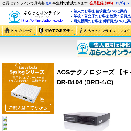
会員はオンラインで見積書(
)を
無料で作成
できます
会員登録(無料)
ログイン
見本
法人のお客様 請求書払いのご案内
学校・官公庁のお客様 校費・公費
研究機関のお客様 科研費払いのご案
AOSテクノロジーズ 【キ
DR-B104 (DRB-4/C)