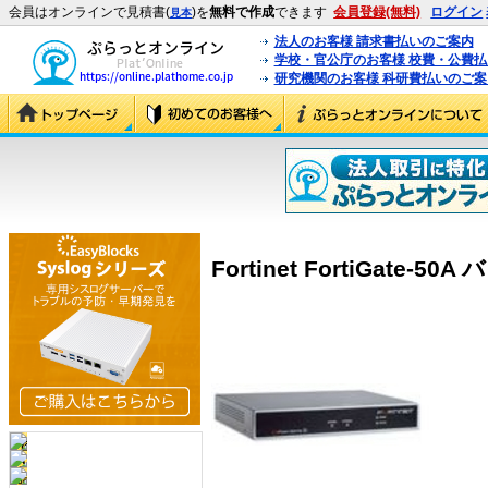
会員はオンラインで見積書(
)を
無料で作成
できます
会員登録(無料)
ログイン
見本
法人のお客様 請求書払いのご案内
学校・官公庁のお客様 校費・公費
研究機関のお客様 科研費払いのご案
Fortinet FortiGate-50