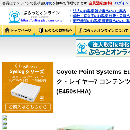
会員はオンラインで見積書(
)を
無料で作成
できます
会員登録(無料)
ログイン
見本
法人のお客様 請求書払いのご案内
学校・官公庁のお客様 校費・公費
研究機関のお客様 科研費払いのご案
Coyote Point Systems 
ク・レイヤー7 コンテン
(E450si-HA)