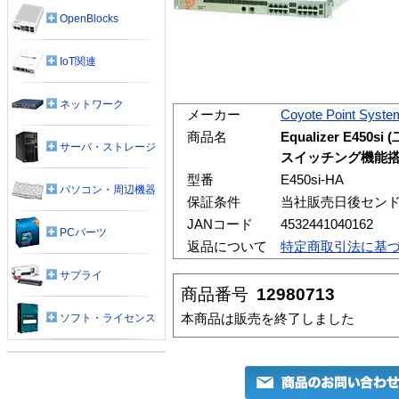
OpenBlocks
IoT関連
ネットワーク
メーカー
Coyote Point Syste
商品名
Equalizer E4
サーバ・ストレージ
スイッチング機能搭
型番
E450si-HA
パソコン・周辺機器
保証条件
当社販売日後セン
JANコード
4532441040162
PCパーツ
返品について
特定商取引法に基
サプライ
商品番号
12980713
本商品は販売を終了しました
ソフト・ライセンス