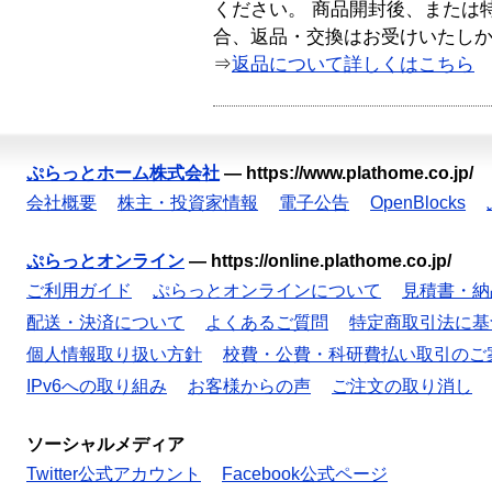
ください。 商品開封後、または
合、返品・交換はお受けいたし
⇒
返品について詳しくはこちら
ぷらっとホーム株式会社
—
https://www.plathome.co.jp/
会社概要
株主・投資家情報
電子公告
OpenBlocks
ぷらっとオンライン
—
https://online.plathome.co.jp/
ご利用ガイド
ぷらっとオンラインについて
見積書・納
配送・決済について
よくあるご質問
特定商取引法に基
個人情報取り扱い方針
校費・公費・科研費払い取引のご
IPv6への取り組み
お客様からの声
ご注文の取り消し
ソーシャルメディア
Twitter公式アカウント
Facebook公式ページ