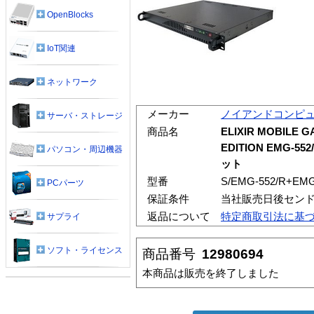
OpenBlocks
IoT関連
ネットワーク
メーカー
ノイアンドコンピ
サーバ・ストレージ
商品名
ELIXIR MOBILE 
EDITION EMG
パソコン・周辺機器
ット
型番
S/EMG-552/R+EM
PCパーツ
保証条件
当社販売日後セン
返品について
特定商取引法に基
サプライ
ソフト・ライセンス
商品番号
12980694
本商品は販売を終了しました