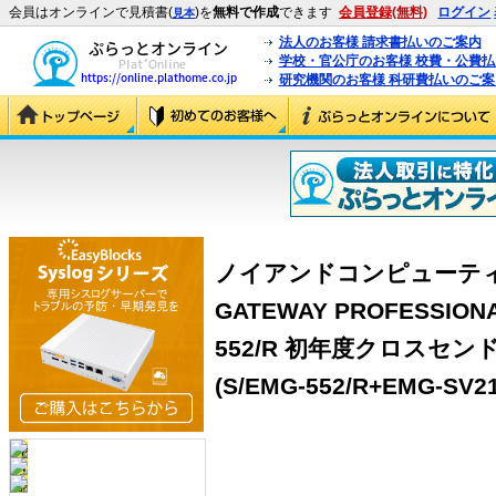
会員はオンラインで見積書(
)を
無料で作成
できます
会員登録(無料)
ログイン
見本
法人のお客様 請求書払いのご案内
学校・官公庁のお客様 校費・公費
研究機関のお客様 科研費払いのご案
ノイアンドコンピューティング 
GATEWAY PROFESSIONA
552/R 初年度クロスセ
(S/EMG-552/R+EMG-SV2