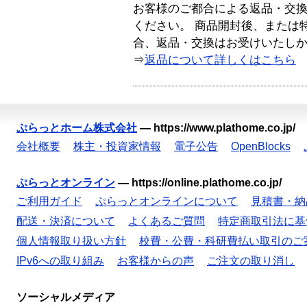
お客様のご都合による返品・交
ください。 商品開封後、または
合、返品・交換はお受けいたし
⇒
返品について詳しくはこちら
ぷらっとホーム株式会社
—
https://www.plathome.co.jp/
会社概要
株主・投資家情報
電子公告
OpenBlocks
ぷらっとオンライン
—
https://online.plathome.co.jp/
ご利用ガイド
ぷらっとオンラインについて
見積書・納
配送・決済について
よくあるご質問
特定商取引法に基
個人情報取り扱い方針
校費・公費・科研費払い取引のご
IPv6への取り組み
お客様からの声
ご注文の取り消し
ソーシャルメディア