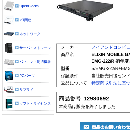
OpenBlocks
IoT関連
ネットワーク
メーカー
ノイアンドコンピ
サーバ・ストレージ
商品名
ELIXIR MOBILE 
EMG-222/R 
パソコン・周辺機器
型番
S/EMG-222/R+EM
保証条件
当社販売日後セン
PCパーツ
返品について
特定商取引法に基
サプライ
商品番号
12980692
ソフト・ライセンス
本商品は販売を終了しました