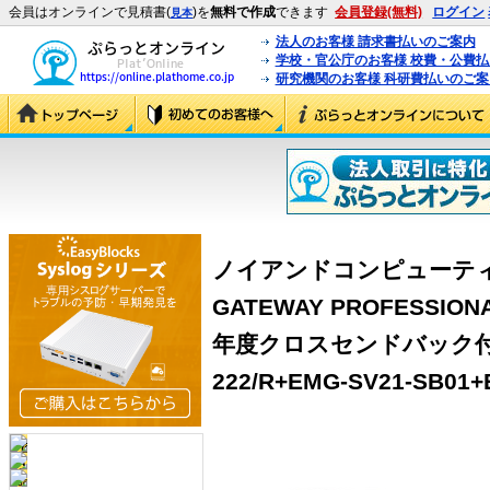
会員はオンラインで見積書(
)を
無料で作成
できます
会員登録(無料)
ログイン
見本
法人のお客様 請求書払いのご案内
学校・官公庁のお客様 校費・公費
研究機関のお客様 科研費払いのご案
ノイアンドコンピューティング 
GATEWAY PROFESSIONA
年度クロスセンドバック付セッ
222/R+EMG-SV21-SB01+