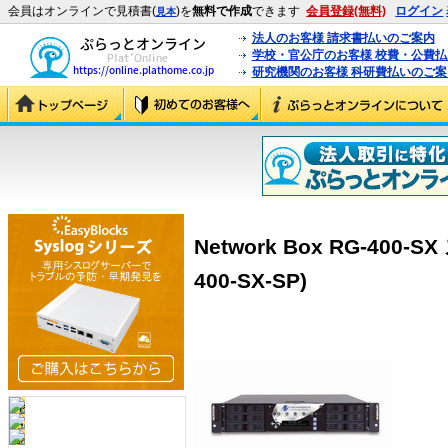
会員はオンラインで見積書(
)を
無料で作成
できます
会員登録(無料)
ログイン
見本
法人のお客様 請求書払いのご案内
学校・官公庁のお客様 校費・公費
研究機関のお客様 科研費払いのご案
Network Box RG-400
400-SX-SP)