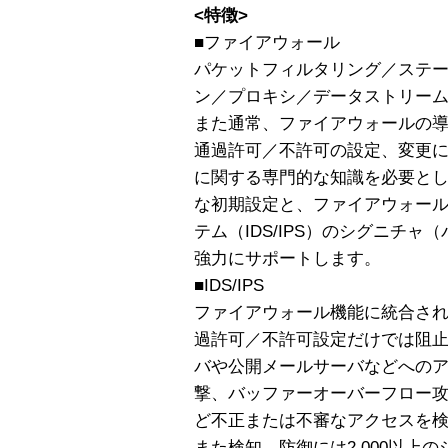
<特徴>
■ファイアウォール
パケットフィルタリング／ステ
ン／プロキシ／データストリー
また通常、ファイアウォールの
通過許可／不許可の設定、変更
に関する専門的な知識を必要とします
な初期設定と、ファイアウォー
テム（IDS/IPS）のシグニチ
強力にサポートします。
■IDS/IPS
ファイアウォール機能に統合さ
過許可／不許可設定だけでは阻止
バや公開メールサーバなどへのアクセ
撃、バッファーオーバーフロー
ど不正または不審なアクセスを
また検知、防御には2,000以上