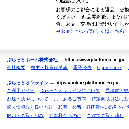
返品について
お客様のご都合による返品・交
ください。 商品開封後、または
合、返品・交換はお受けいたし
⇒
返品について詳しくはこちら
ぷらっとホーム株式会社
—
https://www.plathome.co.jp/
会社概要
株主・投資家情報
電子公告
OpenBlocks
ぷらっとオンライン
—
https://online.plathome.co.jp/
ご利用ガイド
ぷらっとオンラインについて
見積書・納
配送・決済について
よくあるご質問
特定商取引法に基
個人情報取り扱い方針
校費・公費・科研費払い取引のご
IPv6への取り組み
お客様からの声
ご注文の取り消し