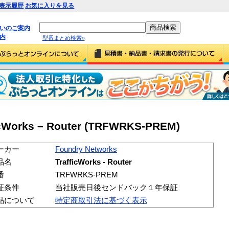
表示履歴
お気に入りを見る
払いのご案内
内
型番まとめ検索»
icWorks – Router (TRFWRKS-PREM)
ーカー
Foundry Networks
品名
TrafficWorks - Router
番
TRFWRKS-PREM
証条件
当社販売日後センドバック１年保証
品について
特定商取引法に基づく表示