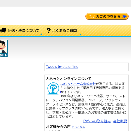
Tweets by platonline
ぷらっとオンラインについて
ぷらっとホーム株式会社
が運用する、法人取
引に特化した「業務用IT機器専門の調達支援
サイト」です。
1999年よりネットワーク機器、サーバ、スト
レージ、パソコン周辺機器、PCパーツ、ソフトウェ
ア、ライセンスなど、業務用IT機器中心に販売。品揃え
は業界トップクラスの約5.5万点です。法人取引に特化
し、学校・官公庁・一般法人のお客様の請求書後払いに
も対応しています。
IPv6への取り組み
会社概要
お客様からの声
もっと見る