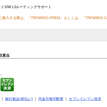
メントS/W L3ルーティングサポート
I850-DCをご購入する際は、「TRFWRKS-PREM」もしくは、「TRFWR
注意点
す。
｜
銀行振込(前払い)
｜
代金引換宅配便
｜
セブンイレブン決済