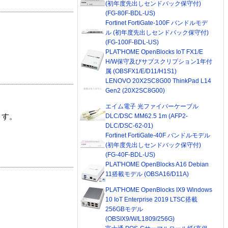
(初年度先出しセンドバック保守付)
(FG-80F-BDL-US)
Fortinet FortiGate-100F バンドルモデ
ル (初年度先出しセンドバック保守付)
(FG-100F-BDL-US)
PLAT'HOME OpenBlocks IoT FX1/E
H/W保守及びサブスクリプション1年付
属 (OBSFX1/E/D11/H1S1)
LENOVO 20X2SC8G00 ThinkPad L14
Gen2 (20X2SC8G00)
エイム電子 光ファイバーケーブル
DLC/DSC MM62.5 1m (AFP2-
ます。
DLC/DSC-62-01)
Fortinet FortiGate-40F バンドルモデル
(初年度先出しセンドバック保守付)
(FG-40F-BDL-US)
PLAT'HOME OpenBlocks A16 Debian
11搭載モデル (OBSA16/D11A)
PLAT'HOME OpenBlocks IX9 Windows
10 IoT Enterprise 2019 LTSC搭載
256GBモデル
(OBSIX9/W/L1809/256G)