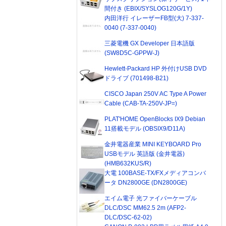
間付き (EBIX/SYSLOG120G/1Y)
内田洋行 イレーザーFB型(大) 7-337-
0040 (7-337-0040)
三菱電機 GX Developer 日本語版
(SW8D5C-GPPW-J)
Hewlett-Packard HP 外付けUSB DVD
ドライブ (701498-B21)
CISCO Japan 250V AC Type A Power
Cable (CAB-TA-250V-JP=)
PLAT'HOME OpenBlocks IX9 Debian
11搭載モデル (OBSIX9/D11A)
金井電器産業 MINI KEYBOARD Pro
USBモデル 英語版 (金井電器)
(HMB632KUS/R)
大電 100BASE-TX/FXメディアコンバ
ータ DN2800GE (DN2800GE)
エイム電子 光ファイバーケーブル
DLC/DSC MM62.5 2m (AFP2-
DLC/DSC-62-02)