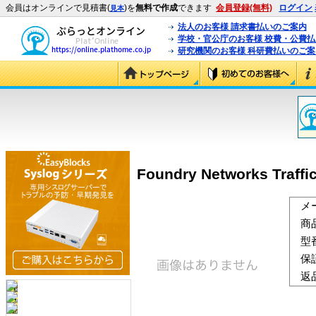
会員はオンラインで見積書(
)を
無料で作成
できます
会員登録(無料)
ログイン
見本
法人のお客様 請求書払いのご案内
学校・官公庁のお客様 校費・公費
研究機関のお客様 科研費払いのご案
Foundry Networks Traff
メ
商
型
保
返