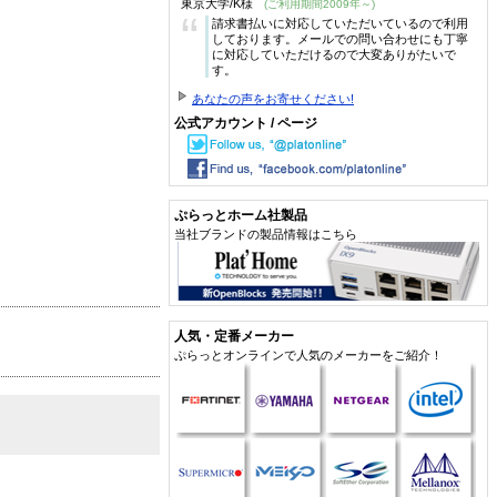
東京大学/K様
(ご利用期間2009年～)
“
請求書払いに対応していただいているので利用
しております。メールでの問い合わせにも丁寧
に対応していただけるので大変ありがたいで
す。
あなたの声をお寄せください!
公式アカウント / ページ
ぷらっとホーム社製品
当社ブランドの製品情報はこちら
人気・定番メーカー
ぷらっとオンラインで人気のメーカーをご紹介！