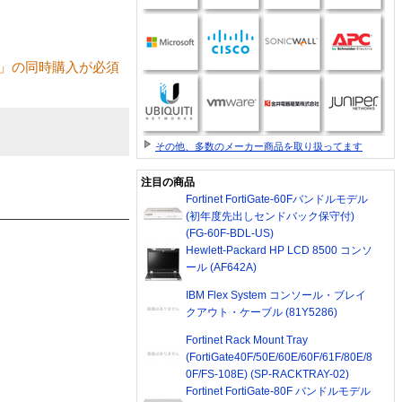
KS-S」の同時購入が必須
その他、多数のメーカー商品を取り扱ってます
注目の商品
Fortinet FortiGate-60Fバンドルモデル
(初年度先出しセンドバック保守付)
(FG-60F-BDL-US)
Hewlett-Packard HP LCD 8500 コンソ
ール (AF642A)
IBM Flex System コンソール・ブレイ
クアウト・ケーブル (81Y5286)
Fortinet Rack Mount Tray
(FortiGate40F/50E/60E/60F/61F/80E/8
0F/FS-108E) (SP-RACKTRAY-02)
Fortinet FortiGate-80F バンドルモデル