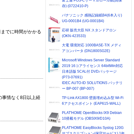
富士通 POS-Cサーマルロール紙(高保
存) (0722410-P)
パナソニック 感熱記録紙B4(6本入り)
UG-0001B4 (UG-0001B4)
応研 販売大臣 NX スタンドアロン
着までに時間がかかる
(OKN-423533)
大電 環境対応 1000BASE-T/X メディ
アコンバータ (DN1800SG2E)
Microsoft Windows Server Standard
2019 16コアライセンス 64bitWin対応
日本語版 5CAL付 DVDパッケージ
(P73-07691)
IDEC AUTO-ID SOLUTIONS バッテリ
ー BP-007 (BP-007)
の事情なく8日以上経
TP-Link AX1800 壁面埋め込み型 Wi-Fi
6アクセスポイント (EAP615-WALL)
PLAT'HOME OpenBlocks IX9 Debian
10搭載モデル (OBSIX9/D10A)
PLAT'HOME EasyBlocks Syslog 120G
サブスクリプション(保守サービス) 1年