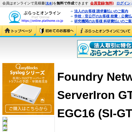
会員はオンラインで見積書(
)を
無料で作成
できます
会員登録(無料)
ログイン
見本
法人のお客様 請求書払いのご案内
学校・官公庁のお客様 校費・公費
研究機関のお客様 科研費払いのご案
Foundry Net
ServerIron GT
EGC16 (SI-G