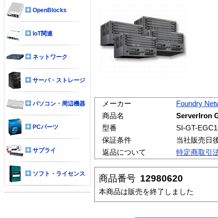
OpenBlocks
IoT関連
ネットワーク
サーバ・ストレージ
メーカー
Foundry Net
パソコン・周辺機器
商品名
ServerIron 
PCパーツ
型番
SI-GT-EGC1
保証条件
当社販売日
サプライ
返品について
特定商取引
ソフト・ライセンス
商品番号
12980620
本商品は販売を終了しました