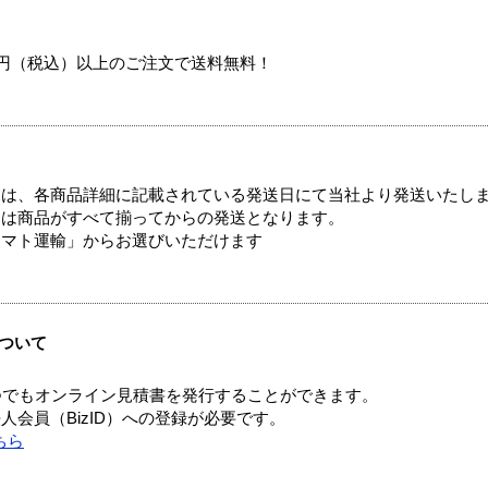
00円（税込）以上のご注文で送料無料！
ては、各商品詳細に記載されている発送日にて当社より発送いたし
送は商品がすべて揃ってからの発送となります。
ヤマト運輸」からお選びいただけます
ついて
つでもオンライン見積書を発行することができます。
会員（BizID）への登録が必要です。
ちら