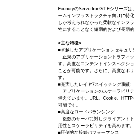
FoundryのServerIronGT
ームインフラストラクチャ向けに特化
しか考えられなかった柔軟なインフ
牲にすることなく短期的および長期
<主な特徴>
■卓越したアプリケーションセキュリ
正規のアプリケーショントラフィッ
す。高度なコンテントインスペクシ
ことが可能です。さらに、高度なポリ
す。
■充実したレイヤ7スイッチング機能
アプリケーションのスケーラビリテ
備えています。URL、Cookie、H
可能です。
■高度なロードバランシング
複数のサーバに対しクライアントト
用性とスケーラビリティを高めます
■圧倒的な接続パフォーマンス