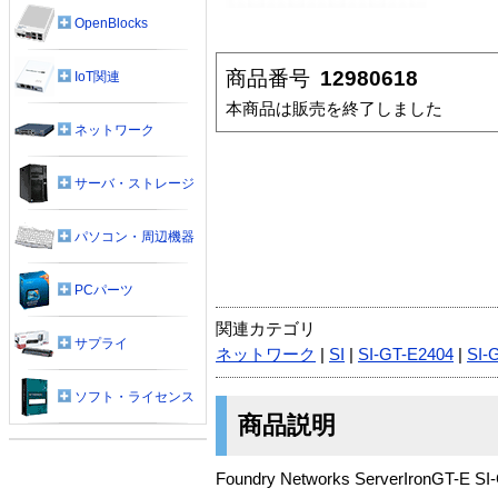
OpenBlocks
商品番号
12980618
IoT関連
本商品は販売を終了しました
ネットワーク
サーバ・ストレージ
パソコン・周辺機器
PCパーツ
関連カテゴリ
サプライ
ネットワーク
|
SI
|
SI-GT-E2404
|
SI-
ソフト・ライセンス
商品説明
Foundry Networks ServerIronGT-E S