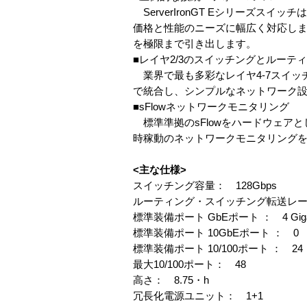
ServerIronGT Eシリーズ
価格と性能のニーズに幅広く対応します
を極限まで引き出します。
■レイヤ2/3のスイッチングとルーテ
業界で最も多彩なレイヤ4-7スイッ
で統合し、シンプルなネットワーク
■sFlowネットワークモニタリング
標準準拠のsFlowをハードウェア
時稼動のネットワークモニタリングを
<主な仕様>
スイッチング容量： 128Gbps
ルーティング・スイッチング転送レート
標準装備ポート GbEポート ： 4 Gigabit Coppe
標準装備ポート 10GbEポート ： 0
標準装備ポート 10/100ポート ： 24
最大10/100ポート： 48
高さ： 8.75・h
冗長化電源ユニット： 1+1