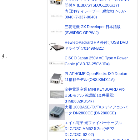
間付き (EBIX/SYSLOG120G/1Y)
内田洋行 イレーザーFB型(大) 7-337-
0040 (7-337-0040)
三菱電機 GX Developer 日本語版
(SW8D5C-GPPW-J)
Hewlett-Packard HP 外付けUSB DVD
ドライブ (701498-B21)
ます。
CISCO Japan 250V AC Type A Power
Cable (CAB-TA-250V-JP=)
PLAT'HOME OpenBlocks IX9 Debian
11搭載モデル (OBSIX9/D11A)
金井電器産業 MINI KEYBOARD Pro
USBモデル 英語版 (金井電器)
(HMB632KUS/R)
大電 100BASE-TX/FXメディアコンバ
ータ DN2800GE (DN2800GE)
エイム電子 光ファイバーケーブル
DLC/DSC MM62.5 2m (AFP2-
DLC/DSC-62-02)