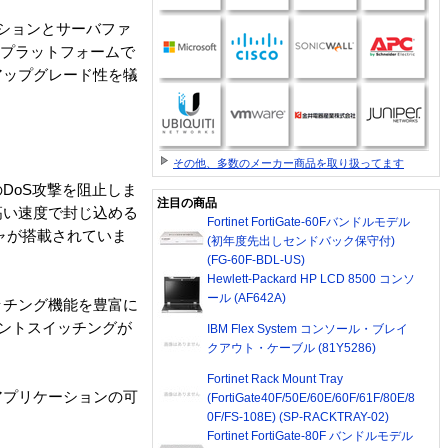
ケーションとサーバファ
Cプラットフォームで
アップグレード性を犠
その他、多数のメーカー商品を取り扱ってます
DoS攻撃を阻止しま
注目の商品
高い速度で封じ込める
Fortinet FortiGate-60Fバンドルモデル
ャが搭載されていま
(初年度先出しセンドバック保守付)
(FG-60F-BDL-US)
Hewlett-Packard HP LCD 8500 コンソ
ール (AF642A)
ッチング機能を豊富に
ンテントスイッチングが
IBM Flex System コンソール・ブレイ
クアウト・ケーブル (81Y5286)
Fortinet Rack Mount Tray
アプリケーションの可
(FortiGate40F/50E/60E/60F/61F/80E/8
0F/FS-108E) (SP-RACKTRAY-02)
Fortinet FortiGate-80F バンドルモデル