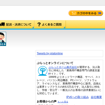
Tweets by platonline
ぷらっとオンラインについて
ぷらっとホーム株式会社
が運用する、法人取
引に特化した「業務用IT機器専門の調達支援
サイト」です。
1999年よりネットワーク機器、サーバ、スト
レージ、パソコン周辺機器、PCパーツ、ソフトウェ
ア、ライセンスなど、業務用IT機器中心に販売。品揃え
は業界トップクラスの約5.5万点です。法人取引に特化
し、学校・官公庁・一般法人のお客様の請求書後払いに
も対応しています。
IPv6への取り組み
会社概要
お客様からの声
もっと見る