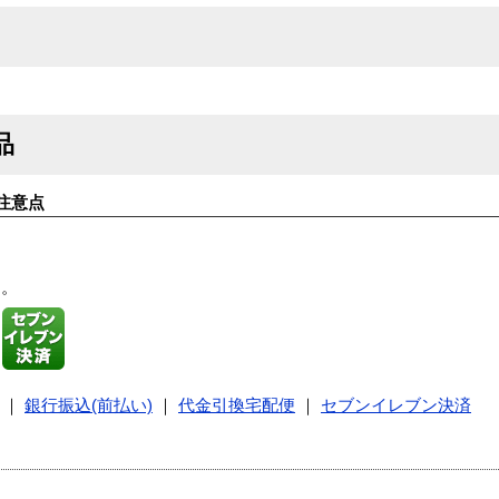
品
注意点
す。
｜
銀行振込(前払い)
｜
代金引換宅配便
｜
セブンイレブン決済