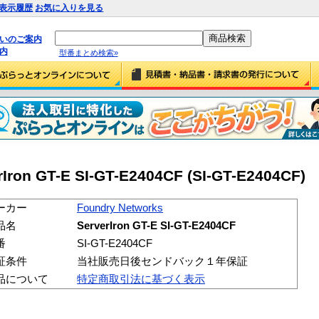
表示履歴
お気に入りを見る
払いのご案内
内
型番まとめ検索»
Iron GT-E SI-GT-E2404CF (SI-GT-E2404CF)
ーカー
Foundry Networks
品名
ServerIron GT-E SI-GT-E2404CF
番
SI-GT-E2404CF
証条件
当社販売日後センドバック１年保証
品について
特定商取引法に基づく表示