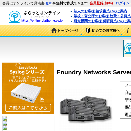
会員はオンラインで見積書(
)を
無料で作成
できます
会員登録(無料)
ログイン
見本
法人のお客様 請求書払いのご案内
学校・官公庁のお客様 校費・公費
研究機関のお客様 科研費払いのご案
Foundry Networks Server
メ
商
型
保
返