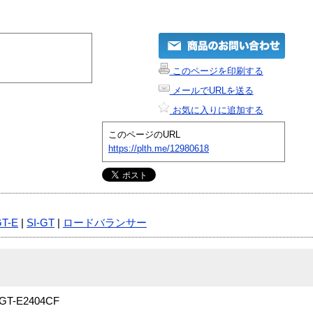
このページを印刷する
メールでURLを送る
お気に入りに追加する
このページのURL
https://plth.me/12980618
GT-E
|
SI-GT
|
ロードバランサー
I-GT-E2404CF