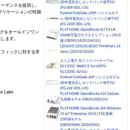
(初年度先出しセンドバック保守付)
フォーマンスを提供し、
(FG-80F-BDL-US)
アプリケーションの性能
Fortinet FortiGate-100F バンドルモデ
ル (初年度先出しセンドバック保守付)
(FG-100F-BDL-US)
PLAT'HOME OpenBlocks IoT FX1/E
ングをオールインワン
H/W保守及びサブスクリプション1年付
現します。
属 (OBSFX1/E/D11/H1S1)
LENOVO 20X2SC8G00 ThinkPad L14
ラフィックに対する常
Gen2 (20X2SC8G00)
エイム電子 光ファイバーケーブル
DLC/DSC MM62.5 1m (AFP2-
DLC/DSC-62-01)
Fortinet FortiGate-40F バンドルモデル
(初年度先出しセンドバック保守付)
(FG-40F-BDL-US)
 Later
PLAT'HOME OpenBlocks A16 Debian
11搭載モデル (OBSA16/D11A)
PLAT'HOME OpenBlocks IX9 Windows
10 IoT Enterprise 2019 LTSC搭載
256GBモデル
(OBSIX9/W/L1809/256G)