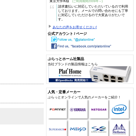
東京大学/K様
(ご利用期間2009年～)
“
請求書払いに対応していただいているので利用
しております。メールでの問い合わせにも丁寧
に対応していただけるので大変ありがたいで
す。
あなたの声をお寄せください!
公式アカウント / ページ
ぷらっとホーム社製品
当社ブランドの製品情報はこちら
人気・定番メーカー
ぷらっとオンラインで人気のメーカーをご紹介！