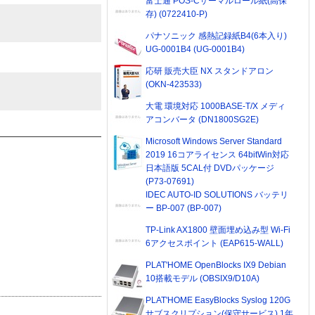
富士通 POS-Cサーマルロール紙(高保
存) (0722410-P)
パナソニック 感熱記録紙B4(6本入り)
UG-0001B4 (UG-0001B4)
応研 販売大臣 NX スタンドアロン
(OKN-423533)
大電 環境対応 1000BASE-T/X メディ
アコンバータ (DN1800SG2E)
Microsoft Windows Server Standard
2019 16コアライセンス 64bitWin対応
日本語版 5CAL付 DVDパッケージ
(P73-07691)
IDEC AUTO-ID SOLUTIONS バッテリ
ー BP-007 (BP-007)
TP-Link AX1800 壁面埋め込み型 Wi-Fi
6アクセスポイント (EAP615-WALL)
PLAT'HOME OpenBlocks IX9 Debian
10搭載モデル (OBSIX9/D10A)
PLAT'HOME EasyBlocks Syslog 120G
サブスクリプション(保守サービス) 1年