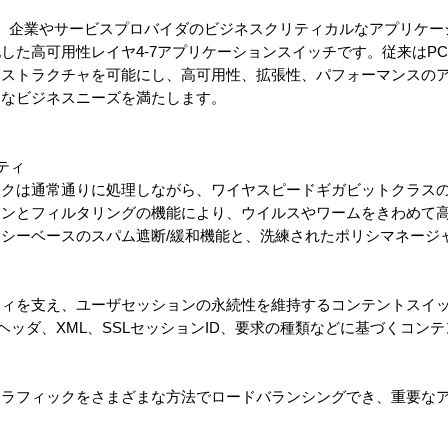
 Eシリーズは、企業やサービスプロバイダのビジネスクリティカルなアプリ
した高可用性レイヤ4-7アプリケーションスイッチです。従来はP
ラストラクチャを可能にし、高可用性、拡張性、パフォーマンスの
的なビジネスニーズを満たします。
ティ
クは通常通りに処理しながら、ワイヤスピードギガビットクラスの
ョンとフィルタリングの機能により、ウイルスやワームをきわめて
シーベースのスパム遮断/緩和機能と、洗練されたポリシマネージ
ィを支え、ユーザセッションの永続性を維持するコンテントスイ
TTPヘッダ、XML、SSLセッションID、要求の種類などに基づくコ
ラフィックをさまざまな方法でロードバランシングでき、重要な
。