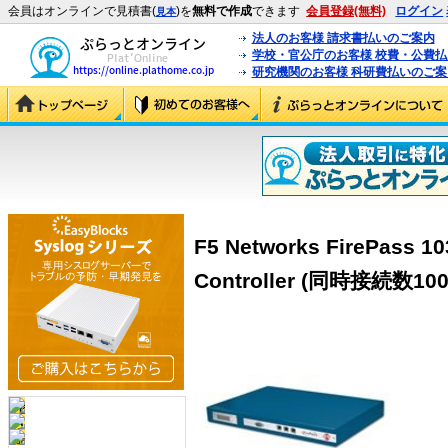
会員はオンラインで見積書(
)を
無料で作成
できます
会員登録(無料)
ログイン
見本
法人のお客様 請求書払いのご案内
学校・官公庁のお客様 校費・公費
研究機関のお客様 科研費払いのご案
F5 Networks FirePass 1
Controller (同時接続数100)