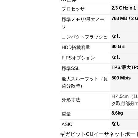
2.3 GHz x 1
プロセッサ
768 MB / 2 
標準メモリ/最大メモ
リ
なし
コンパクトフラッシュ
80 GB
HDD搭載容量
なし
FIPSオプション
TPS/最大TPS
標準SSL
500 Mb/s
最大スループット（負
荷分散時）
H 4.5cm（1
外形寸法
ク取付部分
8.6kg
重量
なし
ASIC
ギガビットCUイーサネットポート 4x1