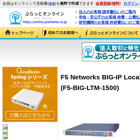
会員はオンラインで見積書(
)を
無料で作成
できます
会員登録(無料)
ログイン
見本
法人のお客様 請求書払いのご案内
学校・官公庁のお客様 校費・公費
研究機関のお客様 科研費払いのご案
F5 Networks BIG-IP Local
(F5-BIG-LTM-1500)