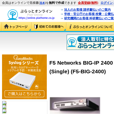
会員はオンラインで見積書(
)を
無料で作成
できます
会員登録(無料)
ログイン
見本
法人のお客様 請求書払いのご案内
学校・官公庁のお客様 校費・公費
研究機関のお客様 科研費払いのご案
F5 Networks BIG-IP 2400 
(Single) (F5-BIG-2400)