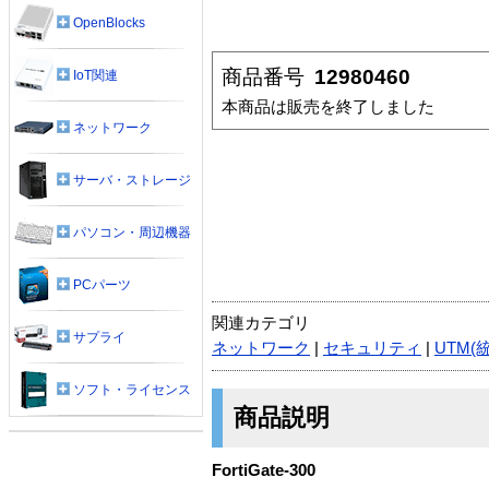
OpenBlocks
商品番号
12980460
IoT関連
本商品は販売を終了しました
ネットワーク
サーバ・ストレージ
パソコン・周辺機器
PCパーツ
関連カテゴリ
サプライ
ネットワーク
|
セキュリティ
|
UTM(
ソフト・ライセンス
商品説明
FortiGate-300