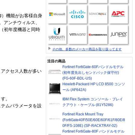
制御）機能がお客様自身
ます。アンチウィルス、
す（初年度機器と同時
その他、多数のメーカー商品を取り扱ってます
注目の商品
Fortinet FortiGate-60Fバンドルモデル
ートアクセス人数が多い
(初年度先出しセンドバック保守付)
(FG-60F-BDL-US)
Hewlett-Packard HP LCD 8500 コンソ
ール (AF642A)
ます。
IBM Flex System コンソール・ブレイ
クアウト・ケーブル (81Y5286)
ステムパラメータを設
Fortinet Rack Mount Tray
(FortiGate40F/50E/60E/60F/61F/80E/8
0F/FS-108E) (SP-RACKTRAY-02)
Fortinet FortiGate-80F バンドルモデル