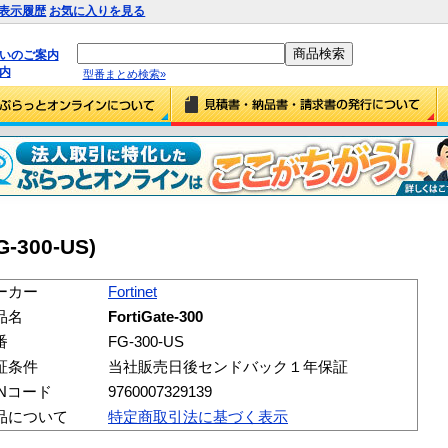
表示履歴
お気に入りを見る
払いのご案内
内
型番まとめ検索»
FG-300-US)
ーカー
Fortinet
品名
FortiGate-300
番
FG-300-US
証条件
当社販売日後センドバック１年保証
ANコード
9760007329139
品について
特定商取引法に基づく表示