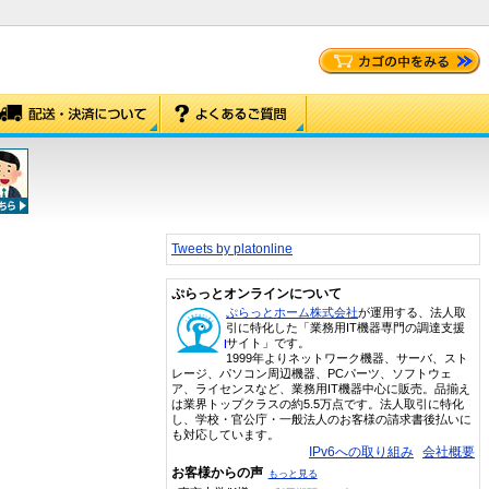
Tweets by platonline
ぷらっとオンラインについて
ぷらっとホーム株式会社
が運用する、法人取
引に特化した「業務用IT機器専門の調達支援
サイト」です。
1999年よりネットワーク機器、サーバ、スト
レージ、パソコン周辺機器、PCパーツ、ソフトウェ
ア、ライセンスなど、業務用IT機器中心に販売。品揃え
は業界トップクラスの約5.5万点です。法人取引に特化
し、学校・官公庁・一般法人のお客様の請求書後払いに
も対応しています。
IPv6への取り組み
会社概要
お客様からの声
もっと見る