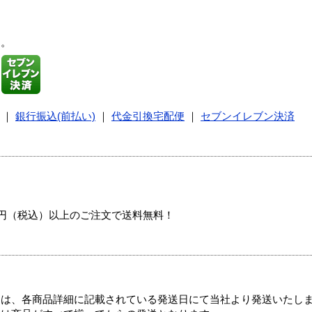
す。
｜
銀行振込(前払い)
｜
代金引換宅配便
｜
セブンイレブン決済
00円（税込）以上のご注文で送料無料！
ては、各商品詳細に記載されている発送日にて当社より発送いたし