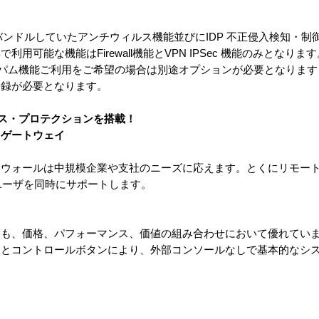
でバンドルしていたアンチウィルス機能並びにIDP 不正侵入検知・
用可能な機能はFirewall機能とVPN IPSec 機能のみとなり
スパム機能ご利用をご希望の場合は別途オプションが必要となりま
登録が必要となります。
ルス・プロテクションを搭載！
・ゲートウェイ
スファイアウォールは中規模企業や支社のニーズに応えます。とくにリモ
トユーザを同時にサポートします。
りも、価格、パフォーマンス、価値の組み合わせにおいて優れてい
イとコントロールボタンにより、外部コンソールなしで基本的なシ