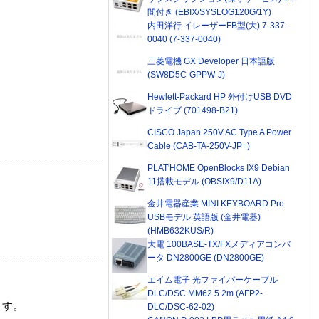
間付き (EBIX/SYSLOG120G/1Y)
内田洋行 イレーザーFB型(大) 7-337-
0040 (7-337-0040)
三菱電機 GX Developer 日本語版
(SW8D5C-GPPW-J)
Hewlett-Packard HP 外付けUSB DVD
ドライブ (701498-B21)
CISCO Japan 250V AC Type A Power
Cable (CAB-TA-250V-JP=)
PLAT'HOME OpenBlocks IX9 Debian
11搭載モデル (OBSIX9/D11A)
金井電器産業 MINI KEYBOARD Pro
USBモデル 英語版 (金井電器)
(HMB632KUS/R)
大電 100BASE-TX/FXメディアコンバ
ータ DN2800GE (DN2800GE)
エイム電子 光ファイバーケーブル
DLC/DSC MM62.5 2m (AFP2-
ます。
DLC/DSC-62-02)