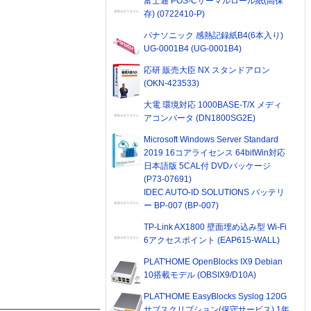
富士通 POS-Cサーマルロール紙(高保
存) (0722410-P)
パナソニック 感熱記録紙B4(6本入り)
UG-0001B4 (UG-0001B4)
応研 販売大臣 NX スタンドアロン
(OKN-423533)
大電 環境対応 1000BASE-T/X メディ
アコンバータ (DN1800SG2E)
Microsoft Windows Server Standard
2019 16コアライセンス 64bitWin対応
日本語版 5CAL付 DVDパッケージ
(P73-07691)
IDEC AUTO-ID SOLUTIONS バッテリ
ー BP-007 (BP-007)
TP-Link AX1800 壁面埋め込み型 Wi-Fi
6アクセスポイント (EAP615-WALL)
PLAT'HOME OpenBlocks IX9 Debian
10搭載モデル (OBSIX9/D10A)
PLAT'HOME EasyBlocks Syslog 120G
サブスクリプション(保守サービス) 1年