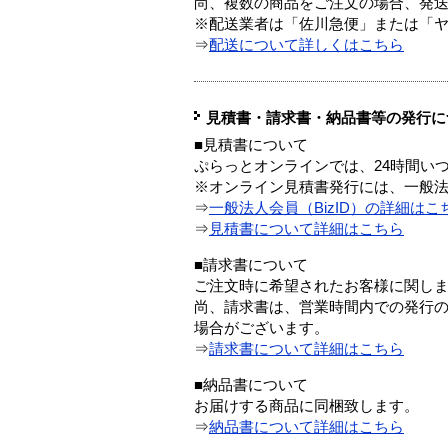
尚、複数の商品をご注文の場合、発
※配送業者は「佐川急便」または「
⇒
配送について詳しくはこちら
見積書・請求書・納品書等の発行に
■見積書について
ぷらっとオンラインでは、24時間い
※オンライン見積書発行には、一般法人
⇒
一般法人会員（BizID）の詳細はこ
⇒
見積書について詳細はこちら
■請求書について
ご注文時に希望されたお客様に関し
尚、請求書は、営業時間内での発行
場合がございます。
⇒
請求書について詳細はこちら
■納品書について
お届けする商品に同梱致します。
⇒
納品書について詳細はこちら