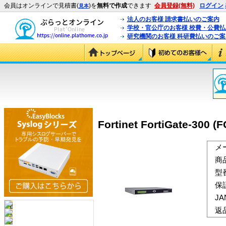
会員はオンラインで見積書(
)を
無料で作成
できます
会員登録(無料)
ログイン
見本
法人のお客様 請求書払いのご案内
学校・官公庁のお客様 校費・公費
研究機関のお客様 科研費払いのご案
Fortinet FortiGate-300 (
メ
商
型
保
J
返