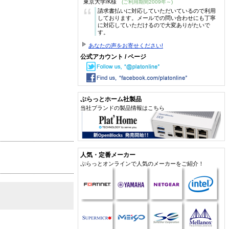
東京大学/K様
(ご利用期間2009年～)
“
請求書払いに対応していただいているので利用
しております。メールでの問い合わせにも丁寧
に対応していただけるので大変ありがたいで
す。
あなたの声をお寄せください!
公式アカウント / ページ
ぷらっとホーム社製品
当社ブランドの製品情報はこちら
人気・定番メーカー
ぷらっとオンラインで人気のメーカーをご紹介！