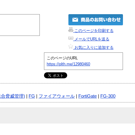
このページを印刷する
メールでURLを送る
お気に入りに追加する
このページのURL
https://plth.me/12980460
統合脅威管理)
|
FG
|
ファイアウォール
|
FortiGate
|
FG-300