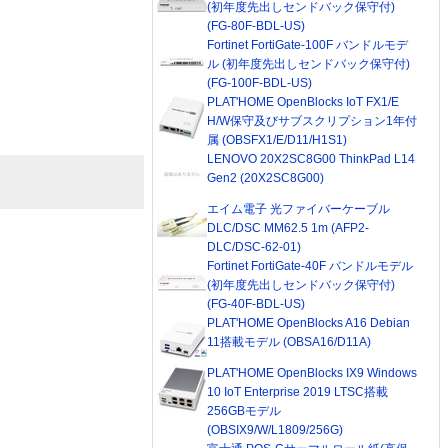
(初年度先出しセンドバック保守付)
(FG-80F-BDL-US)
Fortinet FortiGate-100F バンドルモデ
ル (初年度先出しセンドバック保守付)
(FG-100F-BDL-US)
PLAT'HOME OpenBlocks IoT FX1/E
H/W保守及びサブスクリプション1年付
属 (OBSFX1/E/D11/H1S1)
LENOVO 20X2SC8G00 ThinkPad L14
Gen2 (20X2SC8G00)
エイム電子 光ファイバーケーブル
DLC/DSC MM62.5 1m (AFP2-
DLC/DSC-62-01)
Fortinet FortiGate-40F バンドルモデル
(初年度先出しセンドバック保守付)
(FG-40F-BDL-US)
PLAT'HOME OpenBlocks A16 Debian
11搭載モデル (OBSA16/D11A)
PLAT'HOME OpenBlocks IX9 Windows
10 IoT Enterprise 2019 LTSC搭載
256GBモデル
(OBSIX9/W/L1809/256G)