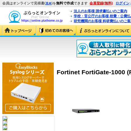
会員はオンラインで見積書(
)を
無料で作成
できます
会員登録(無料)
ログイン
見本
法人のお客様 請求書払いのご案内
学校・官公庁のお客様 校費・公費
研究機関のお客様 科研費払いのご案
Fortinet FortiGate-1000 