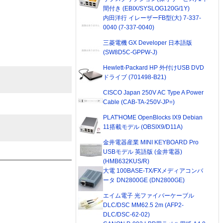
間付き (EBIX/SYSLOG120G/1Y)
内田洋行 イレーザーFB型(大) 7-337-
0040 (7-337-0040)
三菱電機 GX Developer 日本語版
(SW8D5C-GPPW-J)
Hewlett-Packard HP 外付けUSB DVD
ドライブ (701498-B21)
CISCO Japan 250V AC Type A Power
Cable (CAB-TA-250V-JP=)
PLAT'HOME OpenBlocks IX9 Debian
11搭載モデル (OBSIX9/D11A)
金井電器産業 MINI KEYBOARD Pro
USBモデル 英語版 (金井電器)
(HMB632KUS/R)
大電 100BASE-TX/FXメディアコンバ
ータ DN2800GE (DN2800GE)
エイム電子 光ファイバーケーブル
DLC/DSC MM62.5 2m (AFP2-
DLC/DSC-62-02)