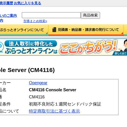
表示履歴
お気に入りを見る
払いのご案内
内
型番まとめ検索»
e Server (CM4116)
ーカー
Opengear
品名
CM4116 Console Server
番
CM4116
証条件
初期不良対応１週間センドバック保証
品について
特定商取引法に基づく表示