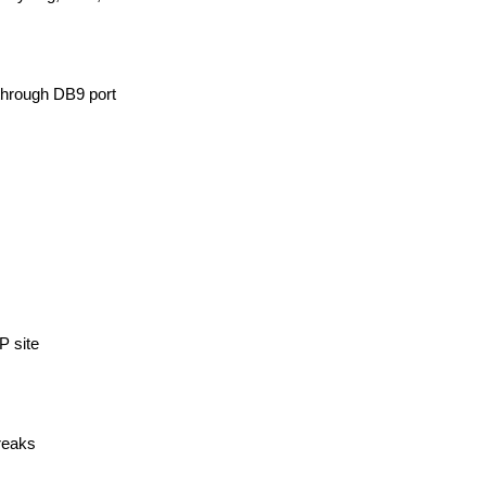
through DB9 port
P site
reaks