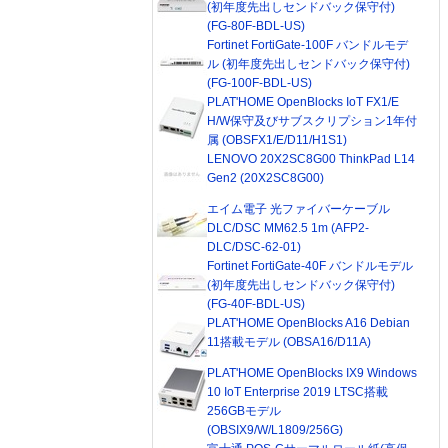
(初年度先出しセンドバック保守付)
(FG-80F-BDL-US)
Fortinet FortiGate-100F バンドルモデ
ル (初年度先出しセンドバック保守付)
(FG-100F-BDL-US)
PLAT'HOME OpenBlocks IoT FX1/E
H/W保守及びサブスクリプション1年付
属 (OBSFX1/E/D11/H1S1)
LENOVO 20X2SC8G00 ThinkPad L14
Gen2 (20X2SC8G00)
エイム電子 光ファイバーケーブル
DLC/DSC MM62.5 1m (AFP2-
DLC/DSC-62-01)
Fortinet FortiGate-40F バンドルモデル
(初年度先出しセンドバック保守付)
(FG-40F-BDL-US)
PLAT'HOME OpenBlocks A16 Debian
11搭載モデル (OBSA16/D11A)
PLAT'HOME OpenBlocks IX9 Windows
10 IoT Enterprise 2019 LTSC搭載
256GBモデル
(OBSIX9/W/L1809/256G)