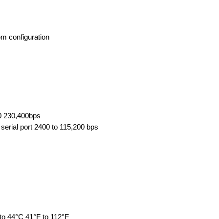
m configuration
0 230,400bps
ial port 2400 to 115,200 bps
m
o 44°C 41°F to 112°F