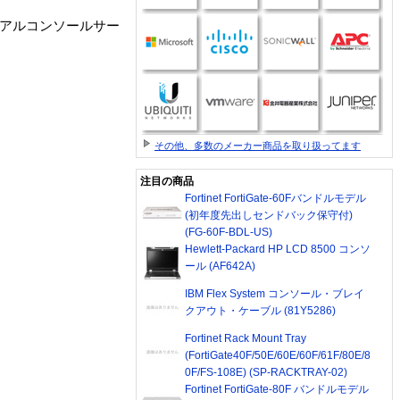
リアルコンソールサー
。
その他、多数のメーカー商品を取り扱ってます
注目の商品
Fortinet FortiGate-60Fバンドルモデル
(初年度先出しセンドバック保守付)
(FG-60F-BDL-US)
Hewlett-Packard HP LCD 8500 コンソ
ール (AF642A)
IBM Flex System コンソール・ブレイ
クアウト・ケーブル (81Y5286)
Fortinet Rack Mount Tray
(FortiGate40F/50E/60E/60F/61F/80E/8
0F/FS-108E) (SP-RACKTRAY-02)
Fortinet FortiGate-80F バンドルモデル