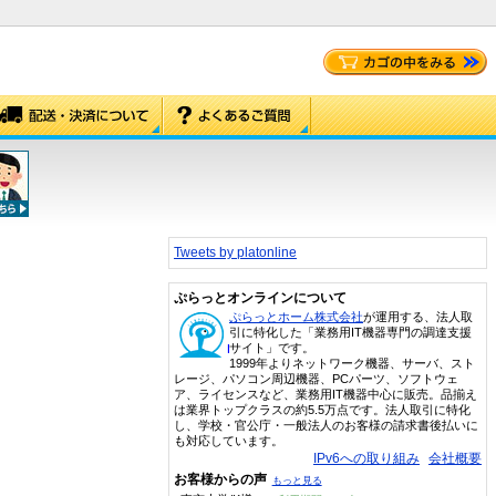
Tweets by platonline
ぷらっとオンラインについて
ぷらっとホーム株式会社
が運用する、法人取
引に特化した「業務用IT機器専門の調達支援
サイト」です。
1999年よりネットワーク機器、サーバ、スト
レージ、パソコン周辺機器、PCパーツ、ソフトウェ
ア、ライセンスなど、業務用IT機器中心に販売。品揃え
は業界トップクラスの約5.5万点です。法人取引に特化
し、学校・官公庁・一般法人のお客様の請求書後払いに
も対応しています。
IPv6への取り組み
会社概要
お客様からの声
もっと見る