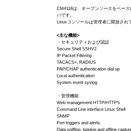
CM4116は、オープンソースをベ
バです。
Linuxコンソールは管理者に開放
<主な機能>
・セキュリティおよび認証
Secure Shell SSHV2
IP Packet Filtering
TACACS+, RADIUS
PAP/CHAP authentication dial up
Local authentication
System event syslog
・管理機能
Web management HTTP/HTTPS
Command Line interface Linux Shell
SNMP
Port triggers and alerts
Data sniffing, logging and offline capt