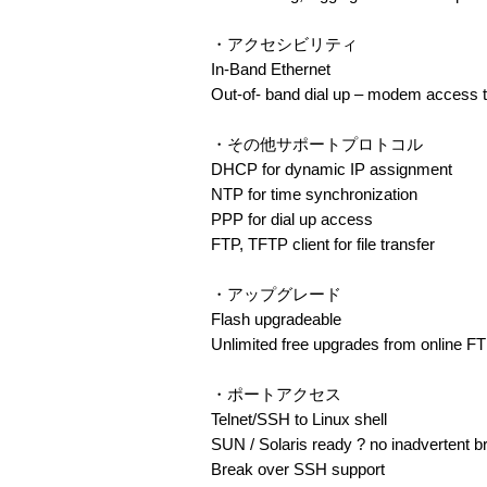
・アクセシビリティ
In-Band Ethernet
Out-of- band dial up – modem access 
・その他サポートプロトコル
DHCP for dynamic IP assignment
NTP for time synchronization
PPP for dial up access
FTP, TFTP client for file transfer
・アップグレード
Flash upgradeable
Unlimited free upgrades from online FT
・ポートアクセス
Telnet/SSH to Linux shell
SUN / Solaris ready ? no inadvertent b
Break over SSH support