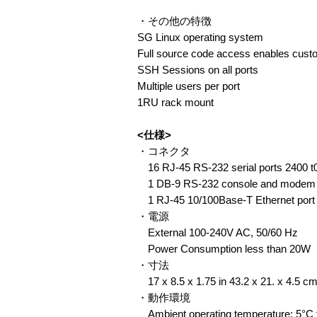
・その他の特徴
SG Linux operating system
Full source code access enables custo
SSH Sessions on all ports
Multiple users per port
1RU rack mount
<仕様>
・コネクタ
16 RJ-45 RS-232 serial ports 2400 t
1 DB-9 RS-232 console and modem ser
1 RJ-45 10/100Base-T Ethernet port
・電源
External 100-240V AC, 50/60 Hz
Power Consumption less than 20W
・寸法
17 x 8.5 x 1.75 in 43.2 x 21. x 4.5 c
・動作環境
Ambient operating temperature: 5°C t