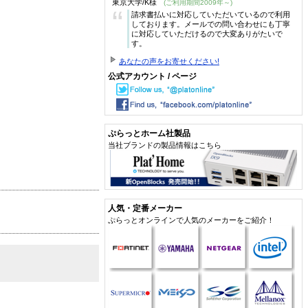
東京大学/K様
(ご利用期間2009年～)
“
請求書払いに対応していただいているので利用
しております。メールでの問い合わせにも丁寧
に対応していただけるので大変ありがたいで
す。
あなたの声をお寄せください!
公式アカウント / ページ
ぷらっとホーム社製品
当社ブランドの製品情報はこちら
人気・定番メーカー
ぷらっとオンラインで人気のメーカーをご紹介！