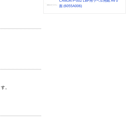
CANON P-002 LBP用ラベル用紙 A4 0
面 (6055A006)
ます。