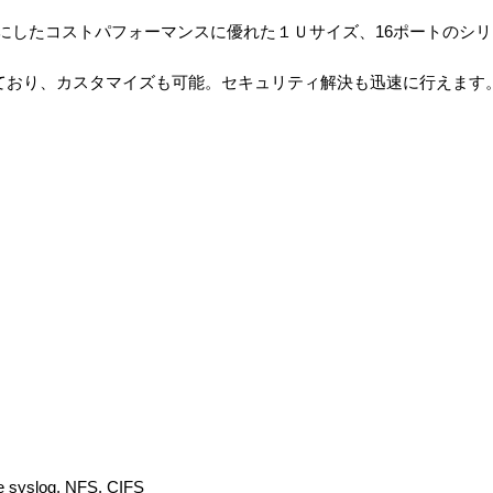
ースにしたコストパフォーマンスに優れた１Ｕサイズ、16ポートのシ
されており、カスタマイズも可能。セキュリティ解決も迅速に行えます
ure syslog, NFS, CIFS