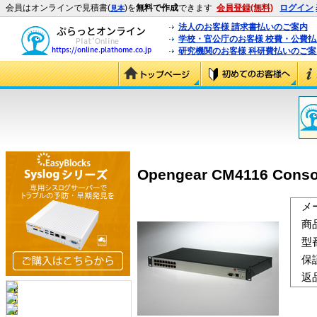
会員はオンラインで見積書(
)を
無料で作成
できます
会員登録(無料)
ログイン
見本
法人のお客様 請求書払いのご案内
学校・官公庁のお客様 校費・公費
研究機関のお客様 科研費払いのご案
Opengear CM4116 Consol
メ
商
型
保
返